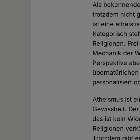
Als bekennender
trotzdem nicht 
ist eine atheis
Kategorisch ste
Religionen. Fre
Mechanik der We
Perspektive abe
übernatürlichen
personalisiert od
Atheismus ist 
Gewissheit. Der
das ist kein Wi
Religionen verkö
Trotzdem gibt e