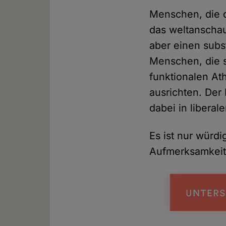
Menschen, die d
das weltanscha
aber einen subs
Menschen, die 
funktionalen At
ausrichten. Der 
dabei in libera
Es ist nur würd
Aufmerksamkeit