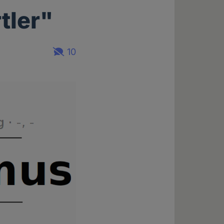
tler"
10