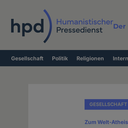
Direkt
zum
Inhalt
Der 
Vollt
Gesellschaft
Politik
Religionen
Inter
Hauptnavigation
GESELLSCHAFT
Zum Welt-Athei