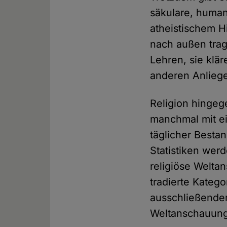
säkulare, humani
atheistischem H
nach außen trag
Lehren, sie klär
anderen Anlieg
Religion hingeg
manchmal mit e
täglicher Besta
Statistiken wer
religiöse Welta
tradierte Katego
ausschließende
Weltanschauung