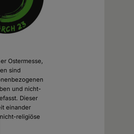
iner Ostermesse,
en sind
rsonenbezogenen
oben und nicht-
fasst. Dieser
eit einander
icht-religiöse