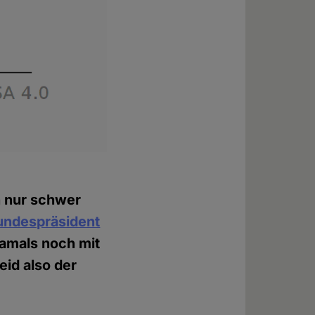
h nur schwer
undespräsident
damals noch mit
id also der