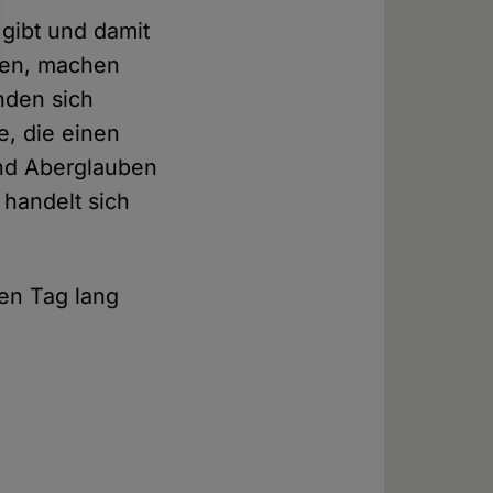
gibt und damit
zen, machen
nden sich
, die einen
und Aberglauben
 handelt sich
nen Tag lang