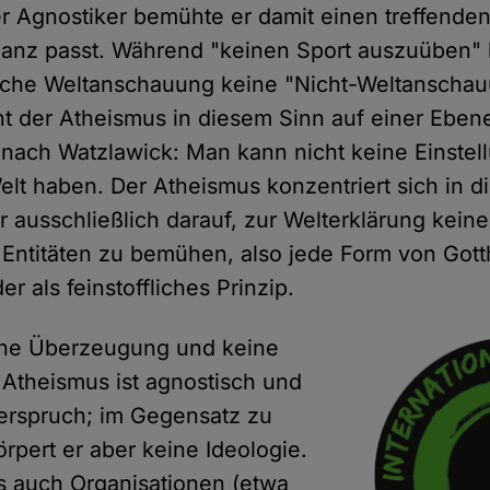
 Agnostiker bemühte er damit einen treffenden
ganz passt. Während "keinen Sport auszuüben" k
tische Weltanschauung keine "Nicht-Weltanschau
ht der Atheismus in diesem Sinn auf einer Eben
i nach Watzlawick: Man kann nicht keine Einstel
lt haben. Der Atheismus konzentriert sich in d
r ausschließlich darauf, zur Welterklärung keine
 Entitäten zu bemühen, also jede Form von Gotth
er als feinstoffliches Prinzip.
eine Überzeugung und keine
 Atheismus ist agnostisch und
derspruch; im Gegensatz zu
rpert er aber keine Ideologie.
s auch Organisationen (etwa