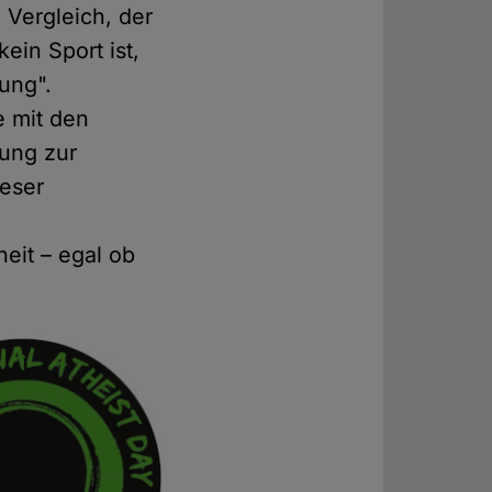
 Vergleich, der
ein Sport ist,
ung".
e mit den
lung zur
ieser
eit – egal ob