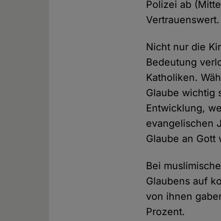
Polizei ab (Mitt
Vertrauenswert.
Nicht nur die K
Bedeutung verlo
Katholiken. Wäh
Glaube wichtig 
Entwicklung, we
evangelischen J
Glaube an Gott w
Bei muslimisch
Glaubens auf k
von ihnen gaben
Prozent.