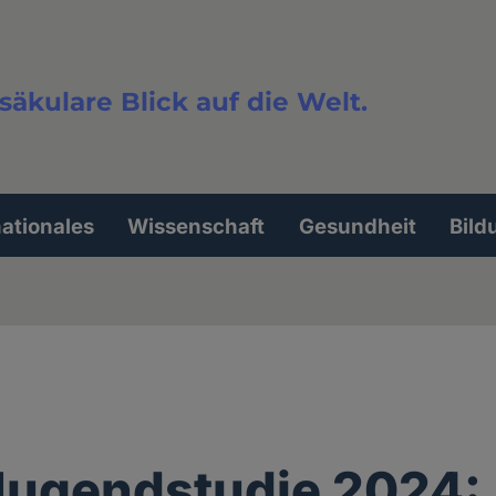
säkulare Blick auf die Welt.
extsuche
nationales
Wissenschaft
Gesundheit
Bild
Jugendstudie 2024: