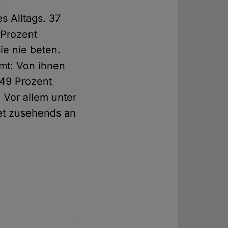
s Alltags. 37
 Prozent
ie nie beten.
amt: Von ihnen
 49 Prozent
 Vor allem unter
et zusehends an