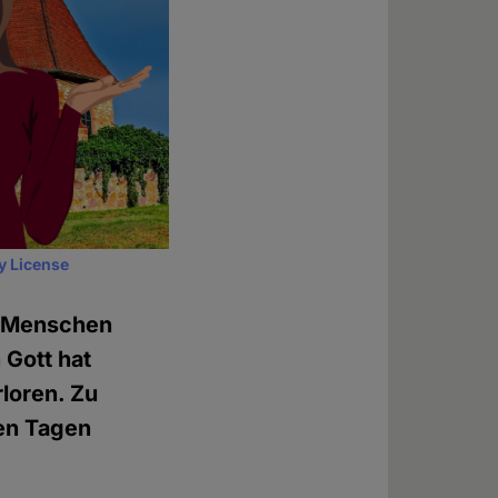
y License
ge Menschen
 Gott hat
loren. Zu
sen Tagen