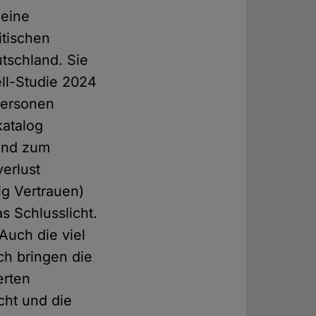
 eine
itischen
tschland. Sie
hell-Studie 2024
Personen
katalog
 und zum
verlust
ig Vertrauen)
as Schlusslicht.
 Auch die viel
ch bringen die
erten
cht und die