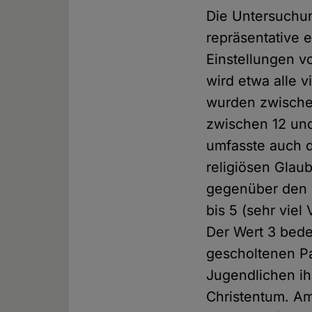
Die Untersuchun
repräsentative e
Einstellungen v
wird etwa alle v
wurden zwische
zwischen 12 und
umfasste auch d
religiösen Glaub
gegenüber den K
bis 5 (sehr viel
Der Wert 3 bedeu
gescholtenen Pa
Jugendlichen ih
Christentum. A