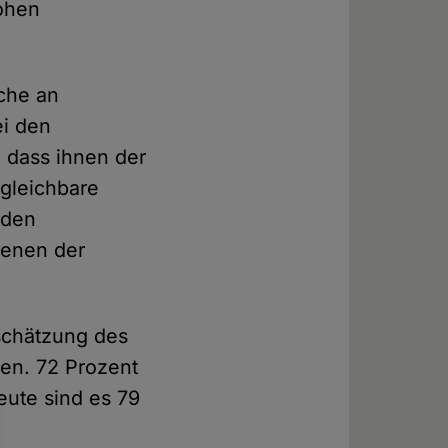
hohen
iche an
ei den
 dass ihnen der
rgleichbare
 den
denen der
schätzung des
en. 72 Prozent
eute sind es 79