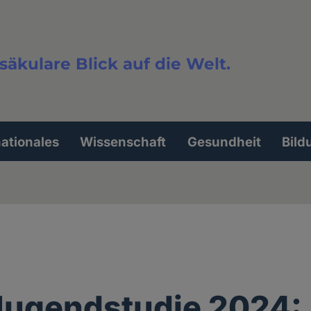
säkulare Blick auf die Welt.
extsuche
nationales
Wissenschaft
Gesundheit
Bild
Jugendstudie 2024: