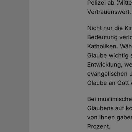
Polizei ab (Mitt
Vertrauenswert.
Nicht nur die K
Bedeutung verlo
Katholiken. Wäh
Glaube wichtig 
Entwicklung, we
evangelischen J
Glaube an Gott w
Bei muslimisch
Glaubens auf k
von ihnen gaben
Prozent.