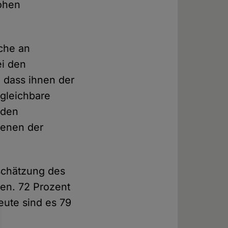
hohen
iche an
ei den
 dass ihnen der
rgleichbare
 den
denen der
schätzung des
en. 72 Prozent
eute sind es 79