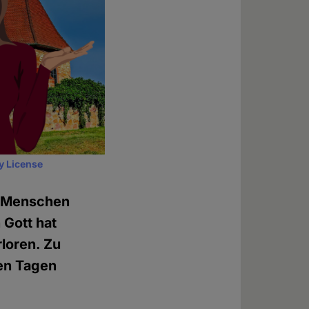
y License
ge Menschen
 Gott hat
loren. Zu
sen Tagen