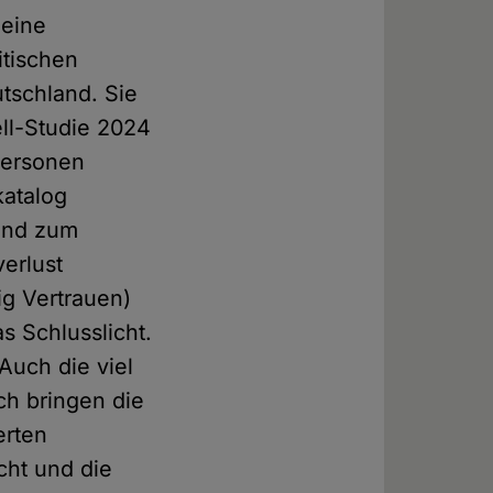
 eine
itischen
tschland. Sie
hell-Studie 2024
Personen
katalog
 und zum
verlust
ig Vertrauen)
as Schlusslicht.
 Auch die viel
ch bringen die
erten
cht und die