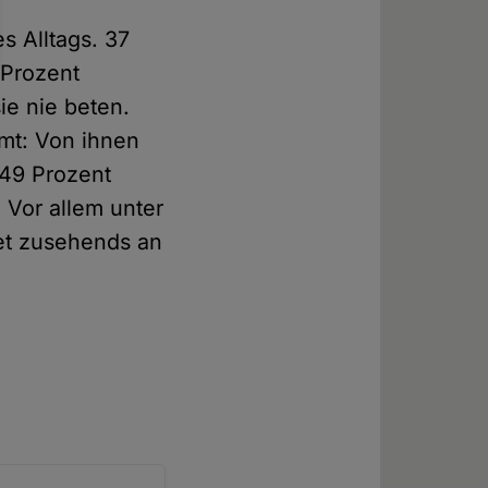
s Alltags. 37
 Prozent
ie nie beten.
amt: Von ihnen
 49 Prozent
 Vor allem unter
et zusehends an