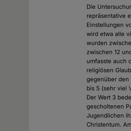
Die Untersuchun
repräsentative e
Einstellungen v
wird etwa alle v
wurden zwische
zwischen 12 und
umfasste auch d
religiösen Glaub
gegenüber den K
bis 5 (sehr viel
Der Wert 3 bedeu
gescholtenen Pa
Jugendlichen ih
Christentum. A