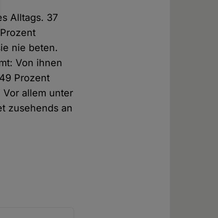
s Alltags. 37
 Prozent
ie nie beten.
amt: Von ihnen
 49 Prozent
 Vor allem unter
et zusehends an