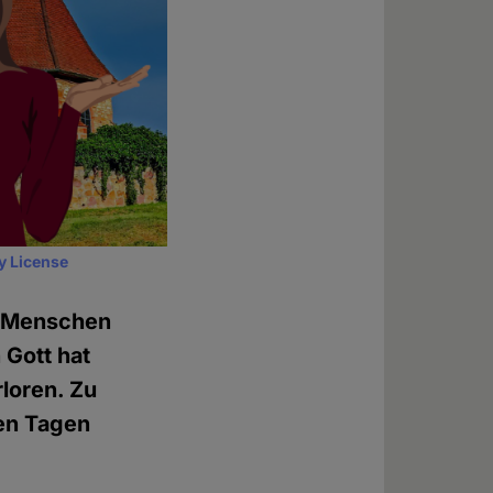
y License
ge Menschen
 Gott hat
loren. Zu
sen Tagen