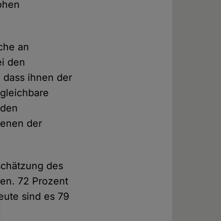
hohen
iche an
ei den
 dass ihnen der
rgleichbare
 den
denen der
schätzung des
en. 72 Prozent
eute sind es 79