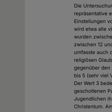
Die Untersuchun
repräsentative e
Einstellungen v
wird etwa alle v
wurden zwische
zwischen 12 und
umfasste auch d
religiösen Glaub
gegenüber den K
bis 5 (sehr viel
Der Wert 3 bedeu
gescholtenen Pa
Jugendlichen ih
Christentum. A