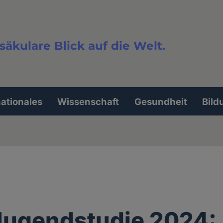
säkulare Blick auf die Welt.
extsuche
nationales
Wissenschaft
Gesundheit
Bild
Jugendstudie 2024: