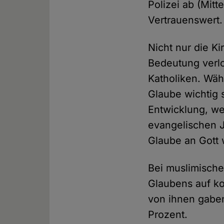
Polizei ab (Mitt
Vertrauenswert.
Nicht nur die K
Bedeutung verlo
Katholiken. Wäh
Glaube wichtig 
Entwicklung, we
evangelischen J
Glaube an Gott w
Bei muslimisch
Glaubens auf k
von ihnen gaben
Prozent.