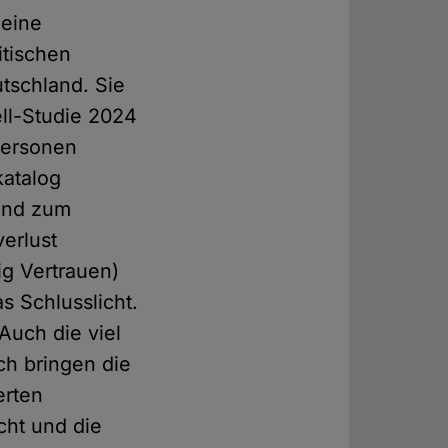
 eine
itischen
tschland. Sie
hell-Studie 2024
Personen
katalog
 und zum
verlust
ig Vertrauen)
as Schlusslicht.
 Auch die viel
ch bringen die
erten
cht und die