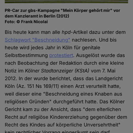
PR-Car zur gbs-Kampagne "Mein Körper gehört mir" vor
dem Kanzleramt in Berlin (2012)
Foto: © Frank Nicolai
Bis heute kann man alle
hpd-
Artikel dazu unter dem
Schlagwort "Beschneidung"
nachlesen. Und bis
heute wird jedes Jahr in Köln für genitale
Selbstbestimmung
protestiert
. Ausgelöst wurde das
nach Beobachtung der Redaktion durch eine kleine
Notiz im
Kölner Stadtanzeiger (KStA)
vom 7. Mai
2012. In der wurde berichtet, dass das Landgericht
Köln (Az. 151 Ns 169/11) einen Arzt verurteilt hatte,
weil dieser eine "Beschneidung eines Knaben aus
religiösen Gründen" durchgeführt hatte. Das Kölner
Gericht kam zu der Ansicht, dass "dem elterlichen
Recht auf religiöse Kindererziehung gegenüber dem
Recht des Kindes auf körperliche Unversehrtheit"
kein rechtlicher Vorrang eingeräumt sein darf.