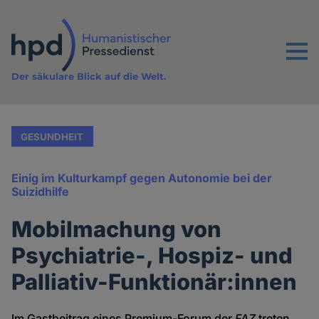
Direkt
zum
Inhalt
Menu
Der säkulare Blick auf die Welt.
GESUNDHEIT
Einig im Kulturkampf gegen Autonomie bei der
Suizidhilfe
Mobilmachung von
Psychiatrie-, Hospiz- und
Palliativ-Funktionär:innen
Im Gastbeitrag eines Premium-Forum der
FAZ
treten