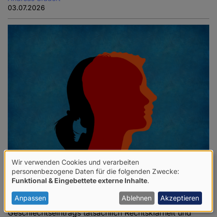
03.07.2026
Wir verwenden Cookies und verarbeiten
Verwendung
Legislative Arbeitsverweigerung
personenbezogene Daten für die folgenden Zwecke:
Funktional & Eingebettete externe Inhalte
.
von
Welche Anforderungen müsste ein Gesetz erfüllen, um
personenbezogenen
Anpassen
Ablehnen
Akzeptieren
in Streitfragen rund um eine Änderung des
Daten
Geschlechtseintrags tatsächlich Rechtsklarheit und