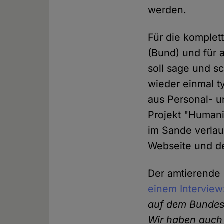
werden.
Für die komplet
(Bund) und für a
soll sage und sc
wieder einmal t
aus Personal- u
Projekt "Humanis
im Sande verlau
Webseite und de
Der amtierende 
einem Interview
auf dem Bundesh
Wir haben auch 