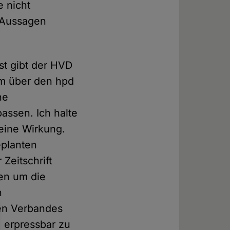
e nicht
e Aussagen
st gibt der HVD
am über den hpd
ne
assen. Ich halte
seine Wirkung.
eplanten
Zeitschrift
en um die
n
ben Verbandes
, erpressbar zu