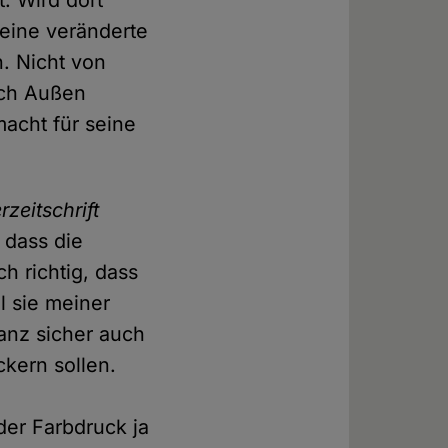
t: Wird dort
eine veränderte
n. Nicht von
ach Außen
macht für seine
rzeitschrift
, dass die
h richtig, dass
l sie meiner
ganz sicher auch
ckern sollen.
er Farbdruck ja