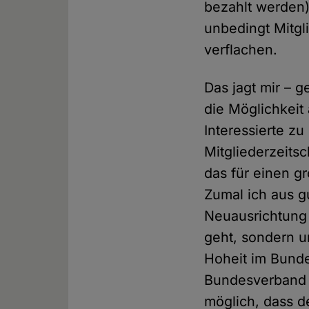
bezahlt werden)
unbedingt Mitgl
verflachen.
Das jagt mir – 
die Möglichkeit
Interessierte z
Mitgliederzeits
das für einen g
Zumal ich aus gu
Neuausrichtung d
geht, sondern 
Hoheit im Bund
Bundesverband –
möglich, dass d