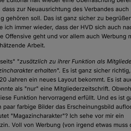
e Editorial hält wieder eine Überraschung berei
, dass zur Neuausrichtung des Verbandes auch 
g gehören soll. Das ist ganz sicher zu begrüße
e ich immer wieder, dass der HVD sich auch n
 die Offensive geht und vor allem auch Werbung 
chätzende Arbeit.
seits" "
zusätzlich zu ihrer Funktion als Mitgliede
incharakter erhalten
". Es ist ganz sicher richtig
 20 Jahren ein neues Layout bekommt. Es ist auc
nnte als "nur" eine Mitgliederzeitschrift. Obwoh
ese Funktion hervorragend erfüllt. Und es ist 
n paar farbige Bilder das Erscheinungsbild auflo
et "Magazincharakter"? Ich sehe vor mir ein
in. Voll von Werbung (von irgend etwas muss d