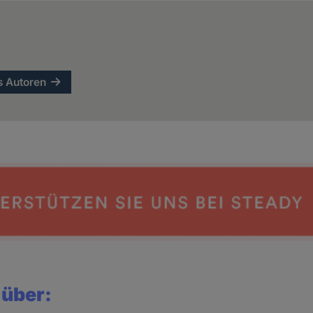
s Autoren
 über: