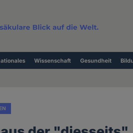
säkulare Blick auf die Welt.
extsuche
nationales
Wissenschaft
Gesundheit
Bild
EN
aus der "diesseits"