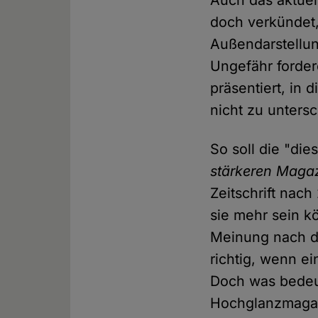
Auch das aktuell
doch verkündet
Außendarstellun
Ungefähr forder
präsentiert, in
nicht zu unters
So soll die "dies
stärkeren Magaz
Zeitschrift nach
sie mehr sein kö
Meinung nach di
richtig, wenn ei
Doch was bedeut
Hochglanzmagaz