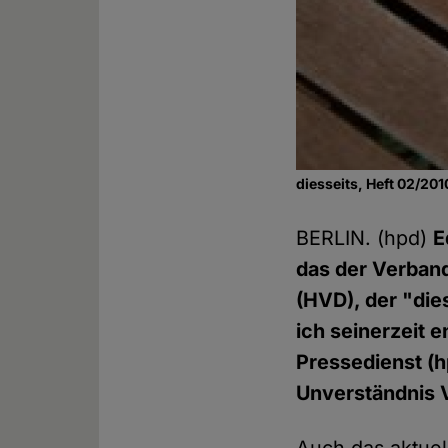
diesseits, Heft 02/201
BERLIN. (hpd)
E
das der Verban
(HVD), der "die
ich seinerzeit
Pressedienst (h
Unverständnis V