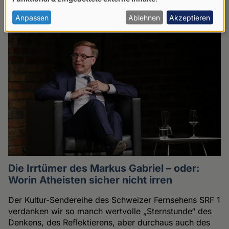
von
RELIGIONEN
personenbezogenen
Anpassen
Ablehnen
Akzeptieren
Daten
und
Cookies
Die Irrtümer des Markus Gabriel – oder:
Worin Atheisten sicher nicht irren
Der Kultur-Sendereihe des Schweizer Fernsehens SRF 1
verdanken wir so manch wertvolle „Sternstunde“ des
Denkens, des Reflektierens, aber durchaus auch des