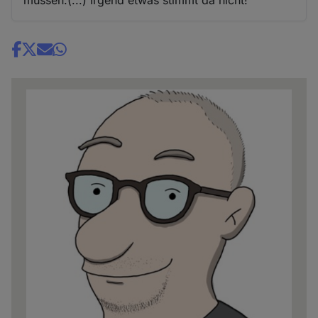
Share
news