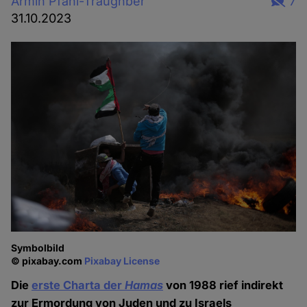
Armin Pfahl-Traughber
7
31.10.2023
Symbolbild
© pixabay.com
Pixabay License
Die
erste Charta der
Hamas
von 1988 rief indirekt
zur Ermordung von Juden und zu Israels