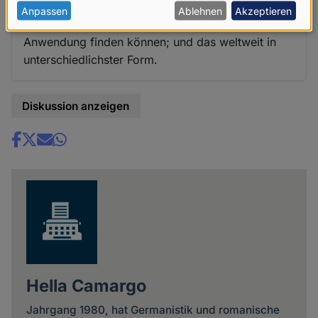
"Religionsgesetze" in unserer heutigen Zeit von
personenbezogenen
Anpassen
Ablehnen
Akzeptieren
offenbar denkunwilligen Staatenlenkern
Daten
Anwendung finden können; und das weltweit in
und
unterschiedlichster Form.
Cookies
Diskussion anzeigen
Share
news
Hella Camargo
Jahrgang 1980, hat Germanistik und romanische