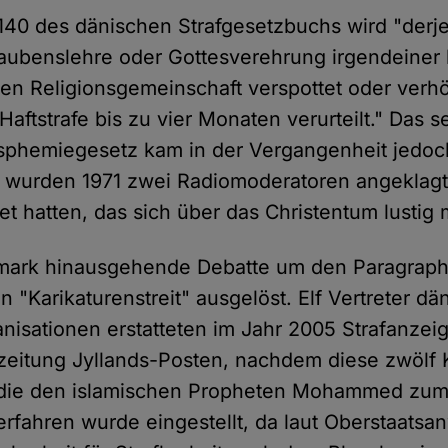
140 des dänischen Strafgesetzbuchs wird "derje
Glaubenslehre oder Gottesverehrung irgendeiner 
n Religionsgemeinschaft verspottet oder verhö
Haftstrafe bis zu vier Monaten verurteilt." Das s
phemiegesetz kam in der Vergangenheit jedoch
wurden 1971 zwei Radiomoderatoren angeklagt
et hatten, das sich über das Christentum lustig
mark hinausgehende Debatte um den Paragrap
"Karikaturenstreit" ausgelöst. Elf Vertreter dä
anisationen erstatteten im Jahr 2005 Strafanzei
eitung Jyllands-Posten, nachdem diese zwölf 
e, die den islamischen Propheten Mohammed z
rfahren wurde eingestellt, da laut Oberstaatsan