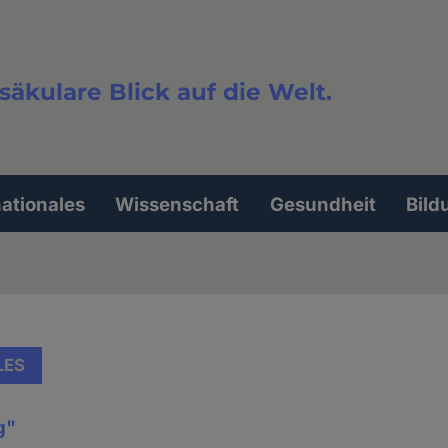
säkulare Blick auf die Welt.
extsuche
nationales
Wissenschaft
Gesundheit
Bild
LES
g"