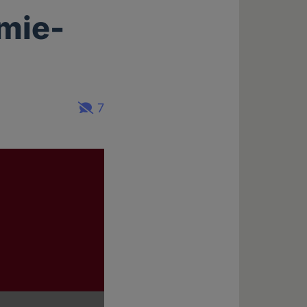
mie-
7