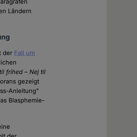
paragrafen
ten Ländern
ung
t der
Fall um
lichen
til frihed – Nej til
Korans gezeigt
ass-Anleitung"
 das Blasphemie-
eine
it der