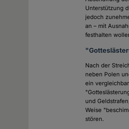
Unterstützung d
jedoch zunehme
an – mit Ausnah
festhalten wolle
"Gottesläste
Nach der Strei
neben Polen un
ein vergleichba
"Gotteslästerun
und Geldstrafen
Weise "beschimp
stören.