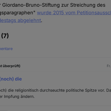
er Giordano-Bruno-Stiftung zur Streichung des
ngsparagraphen"
wurde 2015 vom Petitionsaussc
estags abgelehnt
.
e
(7)
mentare
t überprüft)
Fr
 (noch) die
och) die religionitisch durchseuchte politische Spitze vor. D
er Impfung ändern.