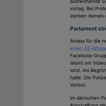
ausreichende Si
vorlag. Bei Pro
starben damals
Parlament str
Anlass für die 
einen 42-jähri
Facebook-Gru
Islam
) ein Vide
wird. Als Begrü
halte. Die Poli
Verbot.
Im dänischen Par
Abschaffung des