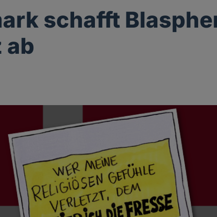
rk schafft Blasphe
 ab