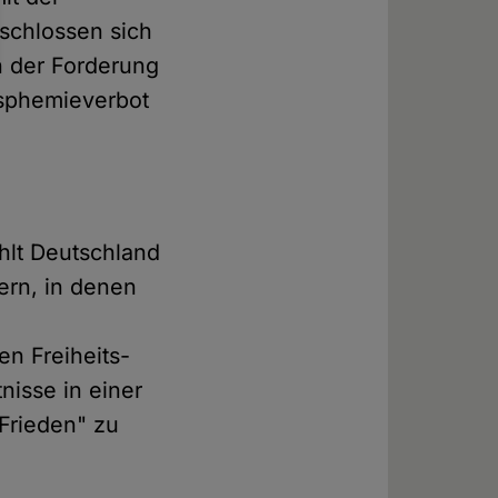
 schlossen sich
n der Forderung
asphemieverbot
hlt Deutschland
rn, in denen
en Freiheits-
nisse in einer
 Frieden" zu