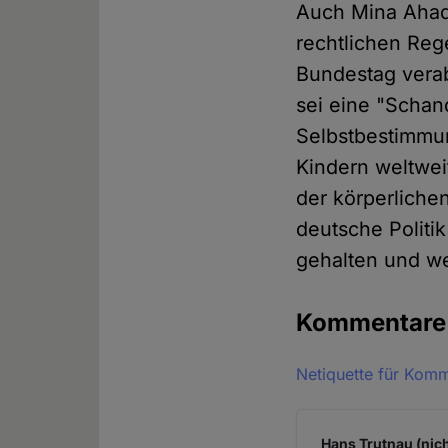
Auch Mina Ahadi
rechtlichen Re
Bundestag vera
sei eine "Schan
Selbstbestimmu
Kindern weltwei
der körperlichen
deutsche Politi
gehalten und w
Kommentar
Netiquette für Kom
Hans Trutnau (nich