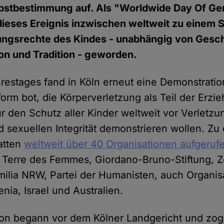
lbstbestimmung auf. Als "Worldwide Day Of Gen
ieses Ereignis inzwischen weltweit zu einem S
ngsrechte des Kindes - unabhängig von Gesch
ion und Tradition - geworden.
estages fand in Köln erneut eine Demonstration s
form bot, die Körperverletzung als Teil der Erzie
r den Schutz aller Kinder weltweit vor Verletzun
d sexuellen Integrität demonstrieren wollen. Zu 
atten
weltweit über 40 Organisationen aufgeruf
, Terre des Femmes, Giordano-Bruno-Stiftung, Ze
milia NRW, Partei der Humanisten, auch Organi
nia, Israel und Australien.
on begann vor dem Kölner Landgericht und zog