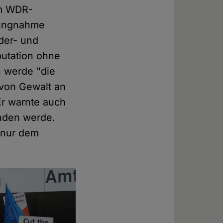
am WDR-
llungnahme
der- und
putation ohne
n werde "die
 von Gewalt an
Er warnte auch
tanden werde.
 nur dem