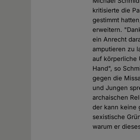
Michael Schmidt
kritisierte die
gestimmt hatte
erweitern. "Dan
ein Anrecht dar
amputieren zu l
auf körperliche 
Hand", so Schmi
gegen die Miss
und Jungen spr
archaischen Rel
der kann keine 
sexistische Grü
warum er dieses