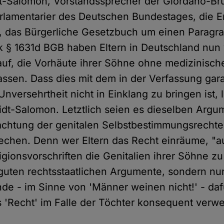
-Salomon, Vorstandssprecher der Giordano-Bru
 Parlamentarier des Deutschen Bundestages, die 
n, das Bürgerliche Gesetzbuch um einen Paragr
k § 1631d BGB haben Eltern in Deutschland nun 
auf, die Vorhäute ihrer Söhne ohne medizinisc
assen. Dass dies mit dem in der Verfassung gar
Unversehrtheit nicht in Einklang zu bringen ist, l
dt-Salomon. Letztlich seien es dieselben Argu
achtung der genitalen Selbstbestimmungsrech
echen. Denn wer Eltern das Recht einräume, "a
igionsvorschriften die Genitalien ihrer Söhne z
guten rechtsstaatlichen Argumente, sondern nu
nde - im Sinne von 'Männer weinen nicht!' - da
 'Recht' im Falle der Töchter konsequent verwei