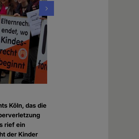
Nächstes
Foto: © Florian Chefai
ts Köln, das die
rperverletzung
 rief ein
ht der Kinder