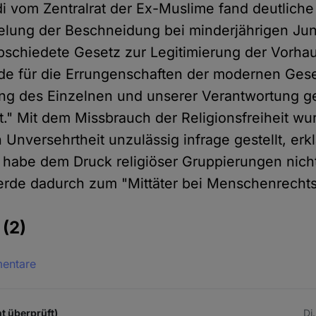
 vom Zentralrat der Ex-Muslime fand deutliche
gelung der Beschneidung bei minderjährigen Ju
bschiedete Gesetz zur Legitimierung der Vorh
de für die Errungenschaften der modernen Gesel
ng des Einzelnen und unserer Verantwortung g
t." Mit dem Missbrauch der Religionsfreiheit wu
 Unversehrtheit unzulässig infrage gestellt, erk
k habe dem Druck religiöser Gruppierungen nich
erde dadurch zum "Mittäter bei Menschenrechts
e
(2)
mentare
t überprüft)
Di