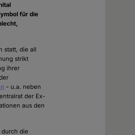
ital
ymbol für die
lecht,
tatt, die all
hung strikt
g ihrer
der
en
- u.a. neben
ntralrat der Ex-
sationen aus den
 durch die