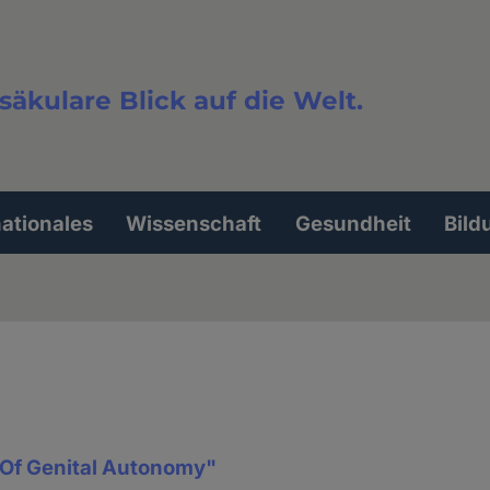
säkulare Blick auf die Welt.
extsuche
nationales
Wissenschaft
Gesundheit
Bild
Of Genital Autonomy"