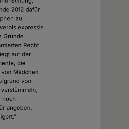
no-Stiftung,
Ende 2012 dafür
aphen zu
verbis expressis
he Gründe
antierten Recht
iegt auf der
mente, die
te von Mädchen
ufgrund von
u verstümmeln,
r noch
für angeben,
gert."