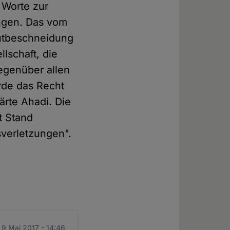
 Worte zur
ngen. Das vom
autbeschneidung
lschaft, die
egenüber allen
rde das Recht
lärte Ahadi. Die
t Stand
verletzungen".
. 9 Mai 2017 - 14:46