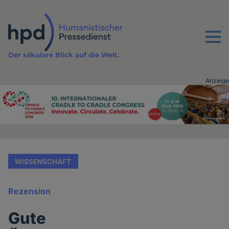
Direkt
zum
Inhalt
Menu
Der säkulare Blick auf die Welt.
Anzeige
Advertising
vor
Inhalt
WISSENSCHAFT
Rezension
Gute