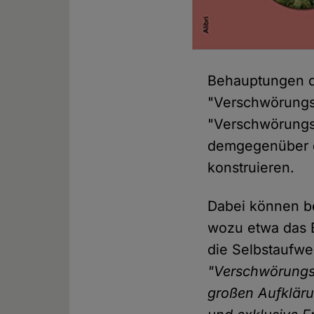
Behauptungen de
"Verschwörungst
"Verschwörungst
demgegenüber de
konstruieren.
Dabei können b
wozu etwa das B
die Selbstaufwe
"Verschwörungsth
großen Aufkläru