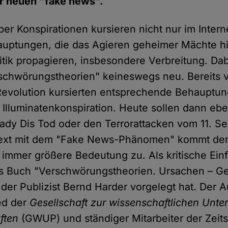
er neuen "fake news".
er Konspirationen kursieren nicht nur im Intern
auptungen, die das Agieren geheimer Mächte h
itik propagieren, insbesondere Verbreitung. Dab
schwörungstheorien" keineswegs neu. Bereits v
Revolution kursierten entsprechende Behauptun
 Illuminatenkonspiration. Heute sollen dann eb
Lady Dis Tod oder den Terrorattacken vom 11. S
text mit dem "Fake News-Phänomen" kommt der
 immer größere Bedeutung zu. Als kritische Ei
as Buch "Verschwörungstheorien. Ursachen – G
 der Publizist Bernd Harder vorgelegt hat. Der Au
ed der
Gesellschaft zur wissenschaftlichen Unt
ften
(GWUP) und ständiger Mitarbeiter der Zeits