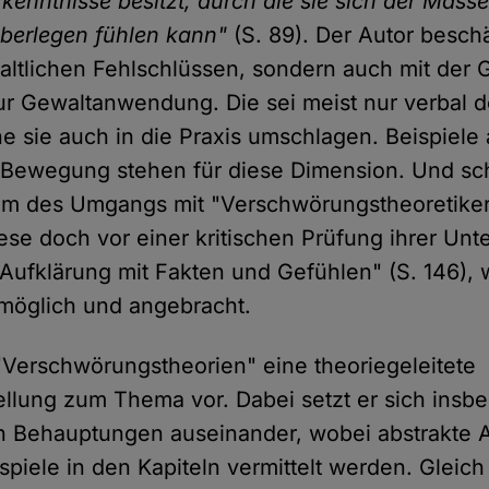
kenntnisse besitzt, durch die sie sich der Masse
überlegen fühlen kann"
(S. 89). Der Autor beschä
haltlichen Fehlschlüssen, sondern auch mit der 
r Gewaltanwendung. Die sei meist nur verbal de
e sie auch in die Praxis umschlagen. Beispiele 
Bewegung stehen für diese Dimension. Und sch
m des Umgangs mit "Verschwörungstheoretikern
ese doch vor einer kritischen Prüfung ihrer Unt
"Aufklärung mit Fakten und Gefühlen" (S. 146),
möglich und angebracht.
 "Verschwörungstheorien" eine theoriegeleitete
ellung zum Thema vor. Dabei setzt er sich insb
n Behauptungen auseinander, wobei abstrakte 
spiele in den Kapiteln vermittelt werden. Gleic