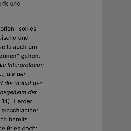
erik und
rien" soll es
odische und
seits auch um
eorien" gehen.
die Interpretation
, die der
d die mächtigen
 insgeheim der
 14). Harder
 einschlägiger
ich bereits
heißt es doch: