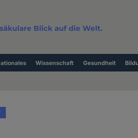
säkulare Blick auf die Welt.
extsuche
nationales
Wissenschaft
Gesundheit
Bild
T