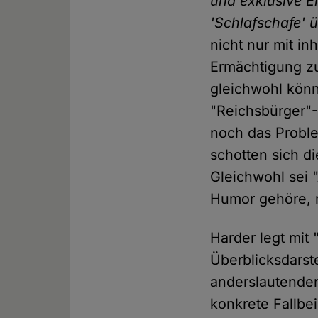
und exklusive Er
'Schlafschafe' 
nicht nur mit in
Ermächtigung zu
gleichwohl könn
"Reichsbürger"-
noch das Proble
schotten sich di
Gleichwohl sei 
Humor gehöre, 
Harder legt mit
Überblicksdarst
anderslautende
konkrete Fallbei