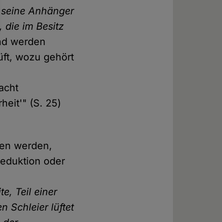
 seine Anhänger
 die im Besitz
end werden
ft, wozu gehört
acht
eit'" (S. 25)
sen werden,
reduktion oder
e, Teil einer
 Schleier lüftet