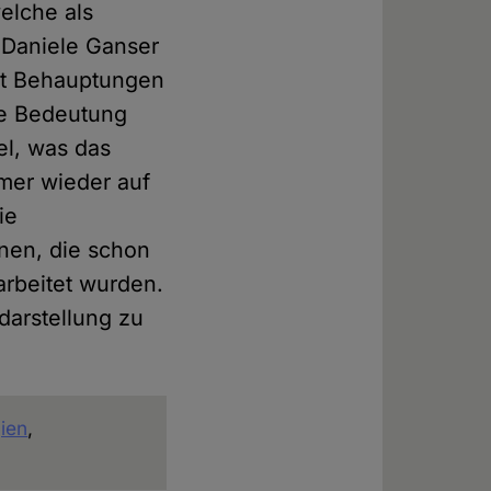
elche als
e Daniele Ganser
mit Behauptungen
ne Bedeutung
el, was das
mer wieder auf
ie
onen, die schon
arbeitet wurden.
darstellung zu
ien
,