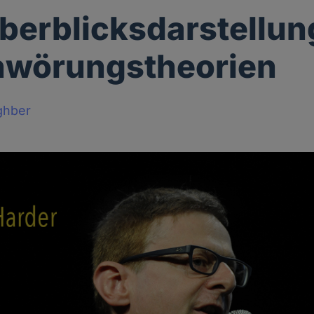
berblicksdarstellun
hwörungstheorien
ghber