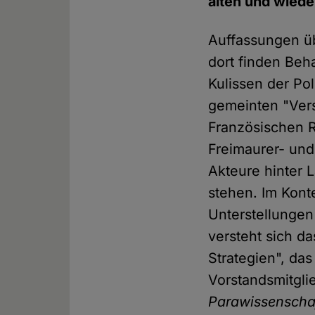
alten und wied
Auffassungen üb
dort finden Beh
Kulissen der Pol
gemeinten "Ver
Französischen 
Freimaurer- und
Akteure hinter 
stehen. Im Kon
Unterstellungen
versteht sich d
Strategien", das
Vorstandsmitgli
Parawissenscha