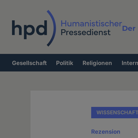
Direkt
zum
Inhalt
Der 
Vollt
Gesellschaft
Politik
Religionen
Inter
Hauptnavigation
WISSENSCHAF
Rezension