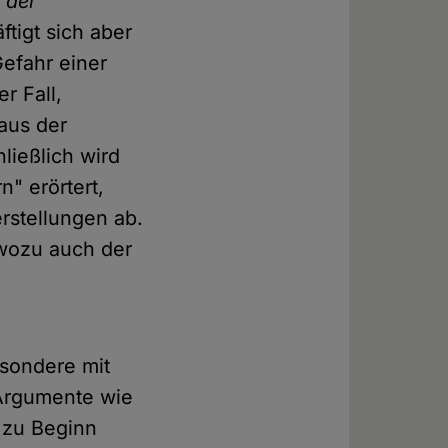
 der
ftigt sich aber
Gefahr einer
r Fall,
aus der
ließlich wird
" erörtert,
erstellungen ab.
 wozu auch der
esondere mit
Argumente wie
h zu Beginn