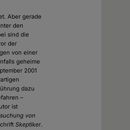
et. Aber gerade
inter den
ei sind die
or der
gen von einer
enfalls geheime
eptember 2001
artigen
nführung dazu
efahren –
tor ist
ersuchung von
chrift
Skeptiker
.