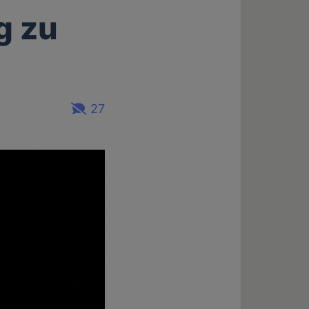
g zu
27