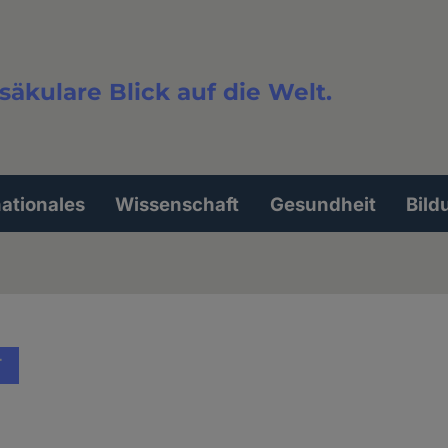
säkulare Blick auf die Welt.
extsuche
nationales
Wissenschaft
Gesundheit
Bild
T