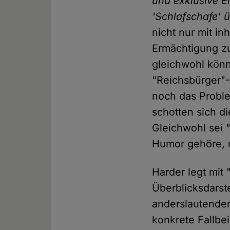
und exklusive Er
'Schlafschafe' 
nicht nur mit in
Ermächtigung zu
gleichwohl könn
"Reichsbürger"-
noch das Proble
schotten sich di
Gleichwohl sei 
Humor gehöre, 
Harder legt mit
Überblicksdarst
anderslautende
konkrete Fallbei