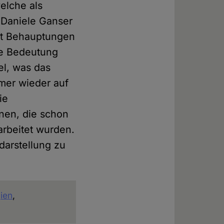
elche als
e Daniele Ganser
mit Behauptungen
ne Bedeutung
el, was das
mer wieder auf
ie
onen, die schon
arbeitet wurden.
darstellung zu
ien
,