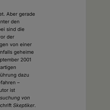
et. Aber gerade
inter den
ei sind die
or der
gen von einer
enfalls geheime
eptember 2001
artigen
nführung dazu
efahren –
tor ist
ersuchung von
chrift
Skeptiker
.