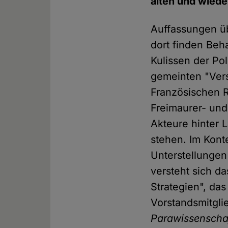
alten und wied
Auffassungen üb
dort finden Beh
Kulissen der Pol
gemeinten "Ver
Französischen 
Freimaurer- und
Akteure hinter 
stehen. Im Kon
Unterstellungen
versteht sich d
Strategien", das
Vorstandsmitgli
Parawissenscha