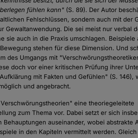
kenntnisse besitzt, durch die sie sich der Masse
überlegen fühlen kann"
(S. 89). Der Autor beschä
haltlichen Fehlschlüssen, sondern auch mit der 
r Gewaltanwendung. Die sei meist nur verbal de
e sie auch in die Praxis umschlagen. Beispiele 
Bewegung stehen für diese Dimension. Und sch
m des Umgangs mit "Verschwörungstheoretikern
ese doch vor einer kritischen Prüfung ihrer Unt
"Aufklärung mit Fakten und Gefühlen" (S. 146),
möglich und angebracht.
 "Verschwörungstheorien" eine theoriegeleitete
ellung zum Thema vor. Dabei setzt er sich insb
n Behauptungen auseinander, wobei abstrakte 
spiele in den Kapiteln vermittelt werden. Gleic