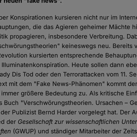
er neuen "fake news".
er Konspirationen kursieren nicht nur im Intern
auptungen, die das Agieren geheimer Mächte h
itik propagieren, insbesondere Verbreitung. Dab
schwörungstheorien" keineswegs neu. Bereits v
Revolution kursierten entsprechende Behauptun
 Illuminatenkonspiration. Heute sollen dann eb
Lady Dis Tod oder den Terrorattacken vom 11. S
text mit dem "Fake News-Phänomen" kommt der
 immer größere Bedeutung zu. Als kritische Ei
as Buch "Verschwörungstheorien. Ursachen – G
 der Publizist Bernd Harder vorgelegt hat. Der Au
ed der
Gesellschaft zur wissenschaftlichen Unt
ften
(GWUP) und ständiger Mitarbeiter der Zeits