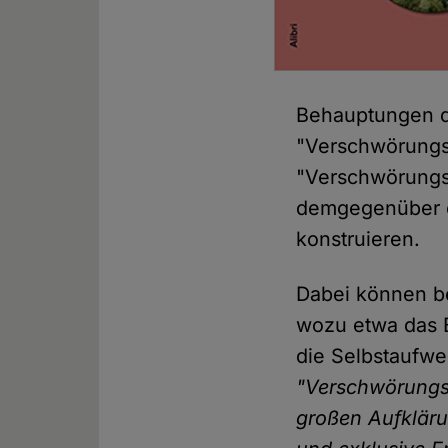
Behauptungen de
"Verschwörungst
"Verschwörungst
demgegenüber de
konstruieren.
Dabei können b
wozu etwa das B
die Selbstaufwe
"Verschwörungsth
großen Aufkläru