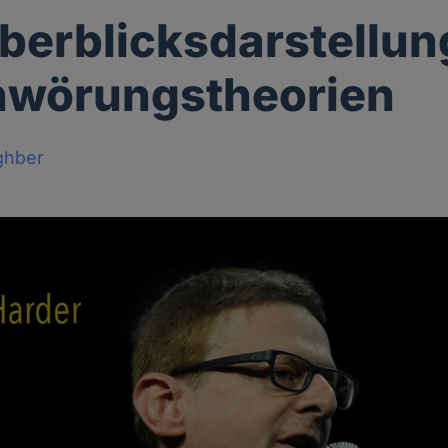
berblicksdarstellun
hwörungstheorien
ghber