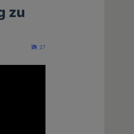
g zu
27