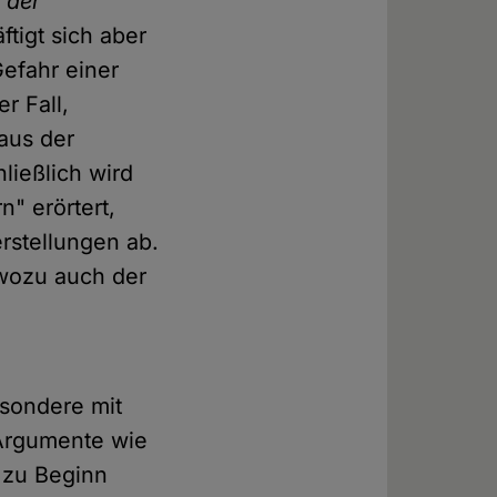
 der
ftigt sich aber
Gefahr einer
r Fall,
aus der
ließlich wird
" erörtert,
erstellungen ab.
 wozu auch der
esondere mit
Argumente wie
h zu Beginn