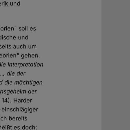
erik und
rien" soll es
odische und
seits auch um
eorien" gehen.
die Interpretation
, die der
d die mächtigen
 insgeheim der
 14). Harder
 einschlägiger
ich bereits
heißt es doch: