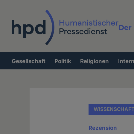
Direkt
zum
Inhalt
Der 
Vollt
Gesellschaft
Politik
Religionen
Inter
Hauptnavigation
WISSENSCHAF
Rezension