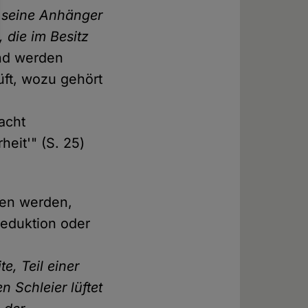
 seine Anhänger
 die im Besitz
end werden
ft, wozu gehört
acht
eit'" (S. 25)
sen werden,
reduktion oder
e, Teil einer
 Schleier lüftet