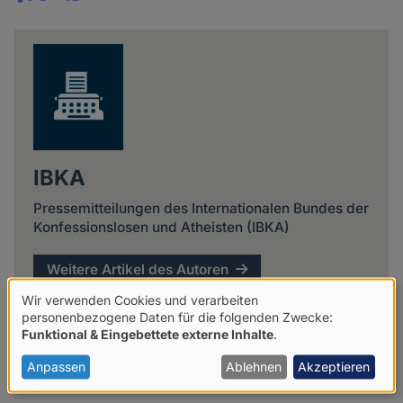
Share
news
IBKA
Pressemitteilungen des Internationalen Bundes der
Konfessionslosen und Atheisten (IBKA)
Weitere Artikel des Autoren
Wir verwenden Cookies und verarbeiten
Verwendung
personenbezogene Daten für die folgenden Zwecke:
Funktional & Eingebettete externe Inhalte
.
von
personenbezogenen
Anpassen
Ablehnen
Akzeptieren
Daten