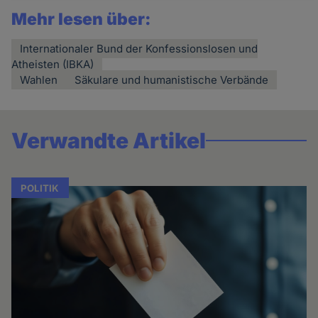
und
Mehr lesen über:
Cookies
Internationaler Bund der Konfessionslosen und
Atheisten (IBKA)
Wahlen
Säkulare und humanistische Verbände
Verwandte Artikel
POLITIK