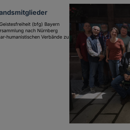
andsmitglieder
istesfreiheit (bfg) Bayern
versammlung nach Nürnberg
lar-humanistischen Verbände zu