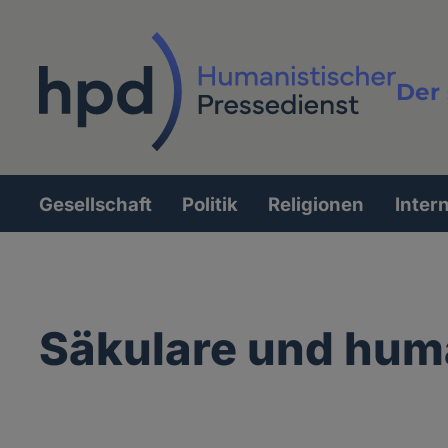
Direkt
zum
Inhalt
Der 
Vollt
Gesellschaft
Politik
Religionen
Inter
Hauptnavigation
Säkulare und hum