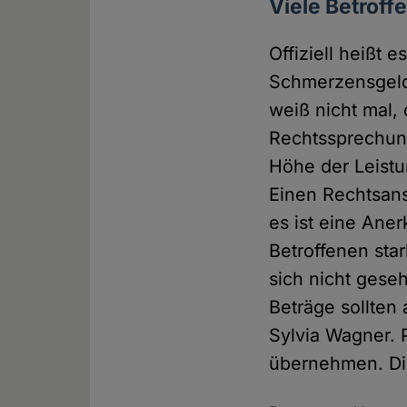
Viele Betroff
Offiziell heißt
Schmerzensgelde
weiß nicht mal,
Rechtssprechung
Höhe der Leist
Einen Rechtsans
es ist eine Ane
Betroffenen star
sich nicht gese
Beträge sollten 
Sylvia Wagner. 
übernehmen. Die