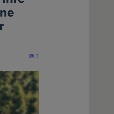
ene
r
3