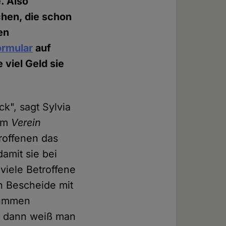
e. Also
chen, die schon
en
ormular
auf
viel Geld sie
ck", sagt Sylvia
eim
Verein
roffenen das
damit sie bei
viele Betroffene
en Bescheide mit
Summen
, dann weiß man