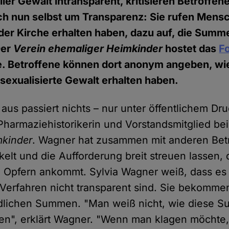
ler Gewalt intransparent, kritisieren Betroffen
ch nun selbst um Transparenz: Sie rufen Mens
der Kirche erhalten haben, dazu auf, die Summ
Der
Verein ehemaliger Heimkinder
hostet das
F
. Betroffene können dort anonym angeben, wie 
e sexualisierte Gewalt erhalten haben.
aus passiert nichts – nur unter öffentlichem Dru
 Pharmaziehistorikerin und Vorstandsmitglied b
mkinder
. Wagner hat zusammen mit anderen Bet
elt und die Aufforderung breit streuen lassen, 
n Opfern ankommt. Sylvia Wagner weiß, dass es 
e Verfahren nicht transparent sind. Sie bekomm
edlichen Summen. "Man weiß nicht, wie diese 
n", erklärt Wagner. "Wenn man klagen möchte