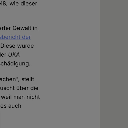
iß, wie dieser
rter Gewalt in
sbericht der
 Diese wurde
der
UKA
tschädigung.
chen", stellt
äuscht über die
 weil man nicht
 es auch