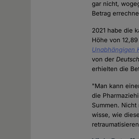
gar nicht, woge
Betrag errechnet
2021 habe die k
Höhe von 12,89 
Unabhängigen K
von der
Deutsch
erhielten die B
"Man kann einen
die Pharmaziehis
Summen. Nicht n
wisse, wie dies
retraumatisieren