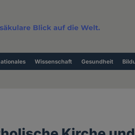
säkulare Blick auf die Welt.
extsuche
nationales
Wissenschaft
Gesundheit
Bild
tholische Kirche und