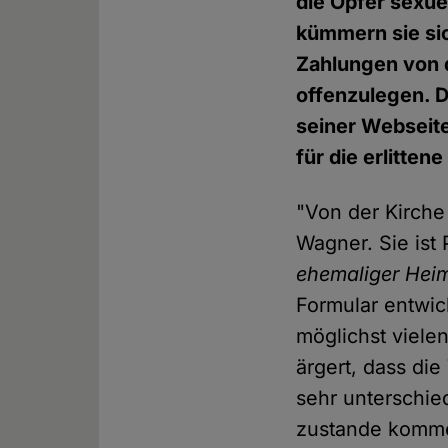
die Opfer sexuel
kümmern sie si
Zahlungen von 
offenzulegen. 
seiner Webseite
für die erlitten
"Von der Kirche 
Wagner. Sie ist
ehemaliger Hei
Formular entwick
möglichst viele
ärgert, dass di
sehr unterschi
zustande komme