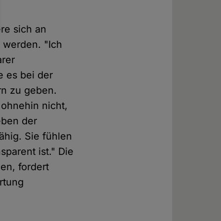
re sich an
t werden. "Ich
arer
 es bei der
rn zu geben.
ohnehin nicht,
eben der
ähig. Sie fühlen
parent ist." Die
en, fordert
rtung
n.