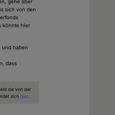
nen, gehe aber
ss sich von den
erfonds
 könnte hier
en und haben
n, dass
eld sie von der
indet sich
hier
.