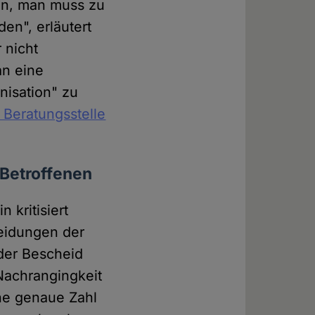
an, man muss zu
en", erläutert
 nicht
an eine
nisation" zu
Beratungsstelle
 Betroffenen
 kritisiert
heidungen der
der Bescheid
 Nachrangingkeit
ne genaue Zahl