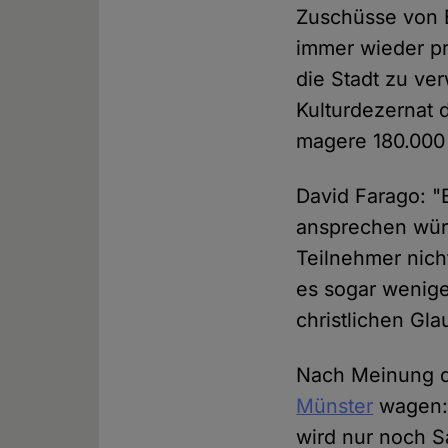
Zuschüsse von B
immer wieder pr
die Stadt zu ve
Kulturdezernat
magere 180.000 
David Farago: "
ansprechen wür
Teilnehmer nich
es sogar wenige
christlichen Gl
Nach Meinung de
Münster
wagen: 
wird nur noch S