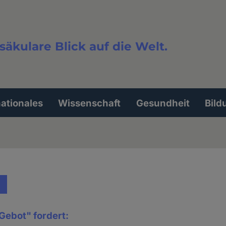
säkulare Blick auf die Welt.
extsuche
nationales
Wissenschaft
Gesundheit
Bild
 Gebot" fordert: