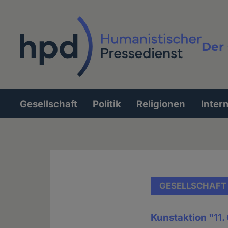
Direkt
zum
Inhalt
Der 
Vollt
Gesellschaft
Politik
Religionen
Inter
Hauptnavigation
GESELLSCHAFT
Kunstaktion "11.