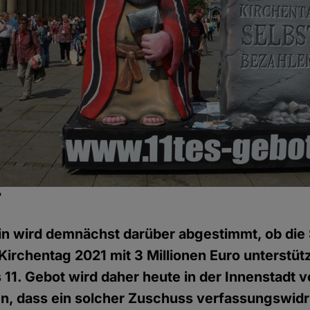
"
in wird demnächst darüber abgestimmt, ob die 
rchentag 2021 mit 3 Millionen Euro unterstütz
 11. Gebot wird daher heute in der Innenstadt v
en, dass ein solcher Zuschuss verfassungswidr