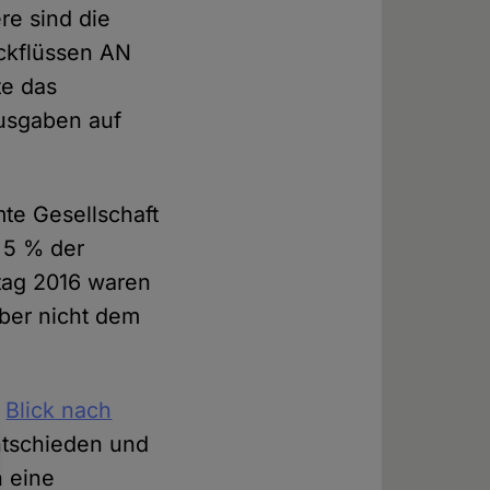
re sind die
ückflüssen AN
te das
usgaben auf
mte Gesellschaft
 5 % der
ntag 2016 waren
aber nicht dem
n
Blick nach
ntschieden und
h eine