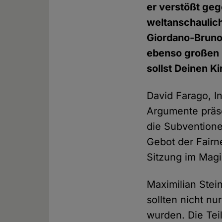
er verstößt geg
weltanschaulich
Giordano-Bruno-
ebenso großen "
sollst Deinen K
David Farago, In
Argumente präse
die Subventione
Gebot der Fairne
Sitzung im Magi
Maximilian Stei
sollten nicht nu
wurden. Die Tei