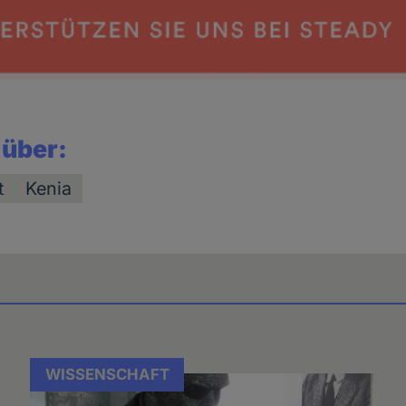
 über:
t
Kenia
WISSENSCHAFT