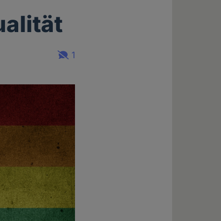
alität
1