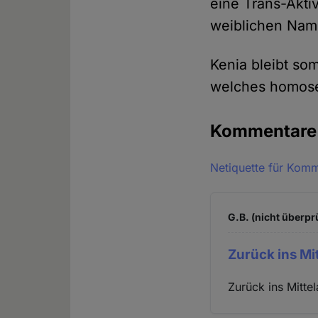
eine Trans-Aktiv
weiblichen Nam
Kenia bleibt so
welches homosex
Kommentar
Netiquette für Kom
G.B. (nicht überpr
Zurück ins Mit
Zurück ins Mittel