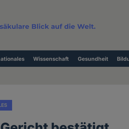
säkulare Blick auf die Welt.
extsuche
nationales
Wissenschaft
Gesundheit
Bild
LES
 Gericht bestätigt