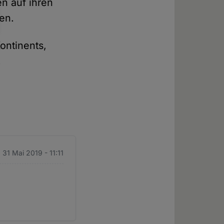
en auf ihren
en.
ontinents,
.
. 31 Mai 2019 - 11:11