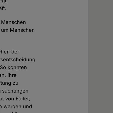
egt
ft.
m Menschen
t, um Menschen
chen der
tsentscheidung
 So konnten
n, ihre
ftung zu
tersuchungen
t von Folter,
n werden und