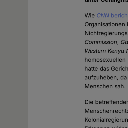
Wie
CNN
berich
Organisationen 
Nichtregierung
Commission
,
Ga
Western Kenya 
homosexuellen 
hatte das Geric
aufzuheben, da 
Menschen sah.
Die betreffend
Menschenrechts
Kolonialregierun