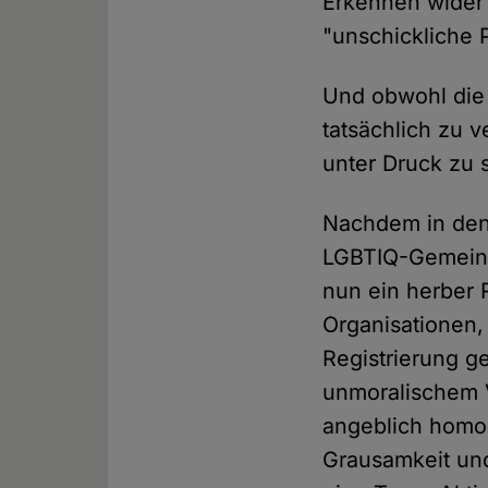
Erkennen wider 
"unschickliche 
Und obwohl die
tatsächlich zu 
unter Druck zu 
Nachdem in den 
LGBTIQ-Gemeins
nun ein herber 
Organisationen,
Registrierung g
unmoralischem 
angeblich homos
Grausamkeit u