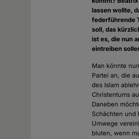
kommt? Beatrix 
lassen wollte, d
federführende 
soll, das kürzl
ist es, die nun 
eintreiben solle
Man könnte nun 
Partei an, die 
des Islam ablehn
Christentums au
Daneben möchte
Schächten und k
Umwege vereinba
bluten, wenn ma