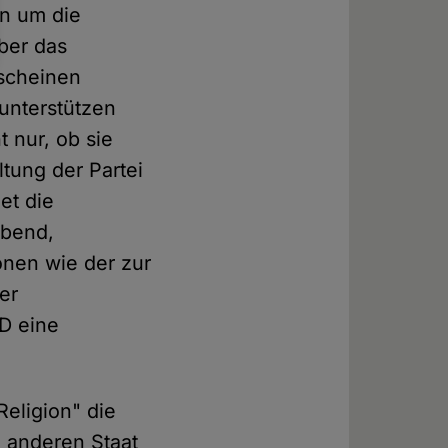
en um die
über das
 scheinen
 unterstützen
 nur, ob sie
tung der Partei
et die
ebend,
ionen wie der zur
er
D eine
eligion" die
en anderen Staat