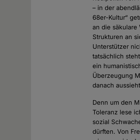
– in der abendlä
68er-Kultur“ ge
an die säkulare
Strukturen an si
Unterstützer nic
tatsächlich ste
ein humanistisch
Überzeugung Mens
danach aussieht
Denn um den Me
Toleranz lese i
sozial Schwache
dürften. Von Fr