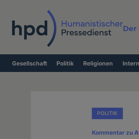
Direkt
zum
Inhalt
Der 
Vollt
Gesellschaft
Politik
Religionen
Inter
Hauptnavigation
POLITIK
Kommentar zu A