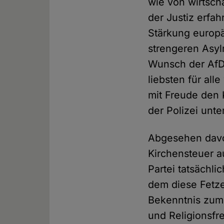
wie von wirtsch
der Justiz erfa
Stärkung europ
strengeren Asyl
Wunsch der AfD
liebsten für al
mit Freude den 
der Polizei unte
Abgesehen davo
Kirchensteuer 
Partei tatsächl
dem diese Fetz
Bekenntnis zum
und Religionsfr