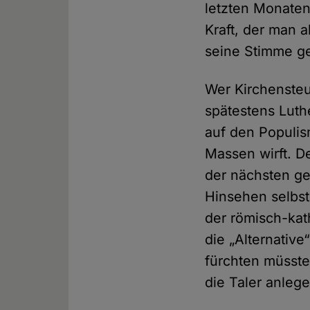
letzten Monaten 
Kraft, der man 
seine Stimme g
Wer Kirchensteue
spätestens Luthe
auf den Populis
Massen wirft. De
der nächsten ge
Hinsehen selbst
der römisch-kat
die „Alternativ
fürchten müsste
die Taler anlege