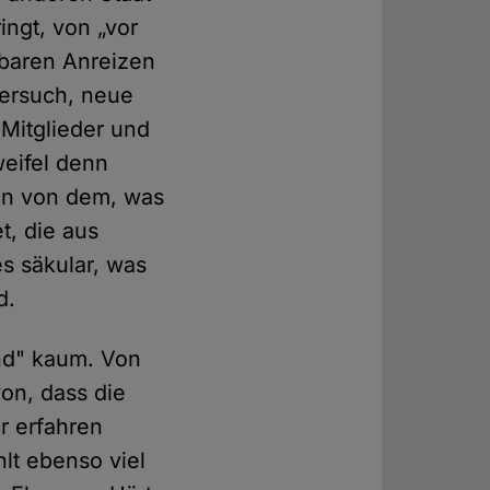
ingt, von „vor
nbaren Anreizen
Versuch, neue
 Mitglieder und
weifel denn
ben von dem, was
t, die aus
es säkular, was
d.
nd" kaum. Von
on, dass die
r erfahren
hlt ebenso viel