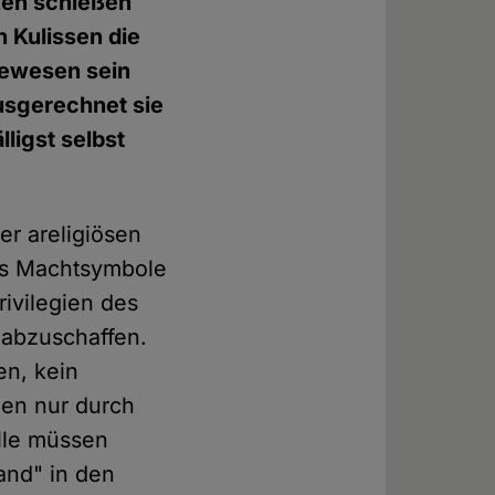
zen schießen
n Kulissen die
gewesen sein
ausgerechnet sie
lligst selbst
er areligiösen
als Machtsymbole
rivilegien des
 abzuschaffen.
en, kein
zen nur durch
alle müssen
and" in den