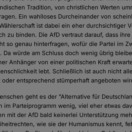
ndischen Tradition, von christlichen Werten umr
tragen. Ein wahlloses Durcheinander von schei
 Wählerschaft ist dabei ein eher durchsichtiger 
ch zu binden. Die AfD vertraut darauf, dass ihre
ht so genau hinterfragen, wofür die Partei im Z
ht. Da würde am Schluss doch wenig übrig blei
er Anhänger von einer politischen Kraft erwarte
chlichkeit lebt. Schließlich ist auch nicht all
 oder entsprechend stümperhaft angeboten wir
nschen geht es der "Alternative für Deutschla
ch im Parteiprogramm wenig, viel eher etwas dav
n mit der AfD bald keinerlei Unterstützung meh
eiheitrechten, wie sie der Humanismus kennt, fe