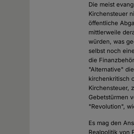
Die meist evang
Kirchensteuer ni
öffentliche Abg
mittlerweile der
würden, was geg
selbst noch ein
die Finanzbehör
"Alternative" di
kirchenkritisch 
Kirchensteuer,
Gebetstürmen vo
"Revolution", wi
Es mag den Ansc
Realpolitik von 