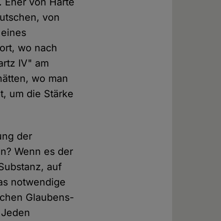
. Eher von Härte
eutschen, von
 eines
ort, wo nach
rtz IV" am
 hätten, wo man
t, um die Stärke
ung der
en? Wenn es der
 Substanz, auf
das notwendige
schen Glaubens-
s Jeden