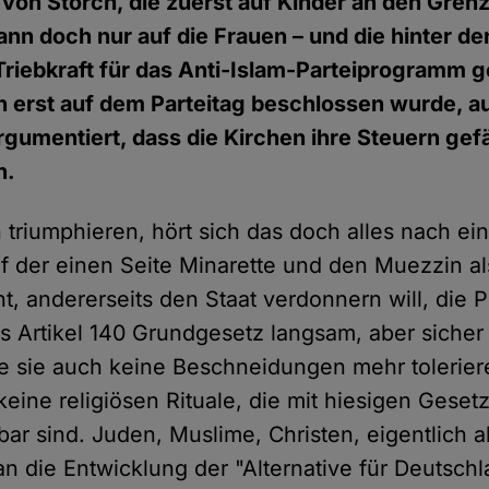
von Storch, die zuerst auf Kinder an den Gren
ann doch nur auf die Frauen – und die hinter de
Triebkraft für das Anti-Islam-Parteiprogramm 
ich erst auf dem Parteitag beschlossen wurde, 
argumentiert, dass die Kirchen ihre Steuern gefä
n.
triumphieren, hört sich das doch alles nach ein
auf der einen Seite Minarette und den Muezzin 
t, andererseits den Staat verdonnern will, die P
s Artikel 140 Grundgesetz langsam, aber sicher
 sie auch keine Beschneidungen mehr tolerier
eine religiösen Rituale, die mit hiesigen Geset
r sind. Juden, Muslime, Christen, eigentlich 
n die Entwicklung der "Alternative für Deutschl