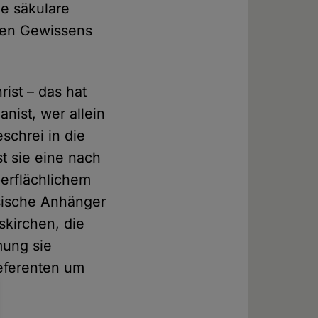
ne säkulare
uten Gewissens
rist – das hat
nist, wer allein
schrei in die
st sie eine nach
berflächlichem
ssische Anhänger
skirchen, die
mung sie
referenten um