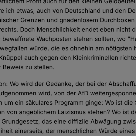
aftlichem Profit auch für den kleinen Geldbeutel
hre ich etwas, auch von Deutschland und den D
äischer Grenzen und gnadenlosem Durchboxen
rechts. Doch Menschlichkeit endet eben nicht d
 bewaffnete Wachposten stehen sollten, wo "Ha
le wegfallen würde, die es ohnehin am nötigsten
Knüppel auch gegen den Kleinkriminellen richte
r Beweis zu stellen.
n: Wo wird der Gedanke, der bei der Abschaff
aufgenommen wird, von der AfD weitergesponn
ich um ein säkulares Programm ginge: Wo ist die
en von angeblichem Laizismus stehen? Wo ist 
 Grundgesetz, das eine diffizile Abwägung zwi
eiheit einerseits, der menschlichen Würde eine