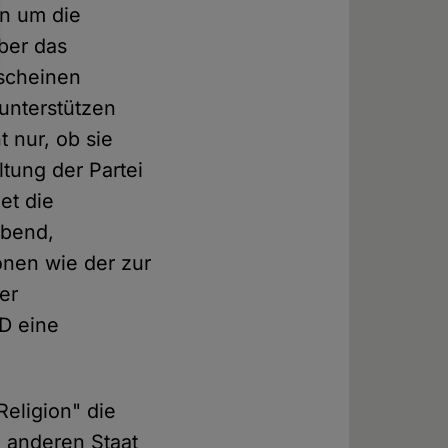
en um die
über das
 scheinen
 unterstützen
 nur, ob sie
tung der Partei
et die
ebend,
ionen wie der zur
er
D eine
eligion" die
en anderen Staat