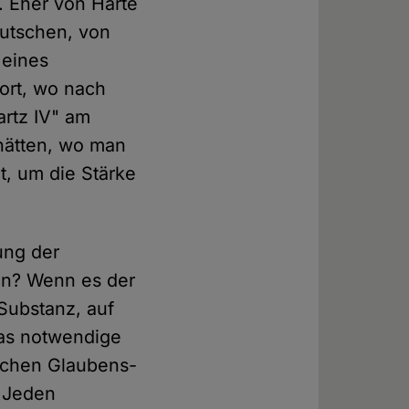
. Eher von Härte
eutschen, von
 eines
ort, wo nach
rtz IV" am
 hätten, wo man
t, um die Stärke
ung der
en? Wenn es der
 Substanz, auf
das notwendige
schen Glaubens-
s Jeden