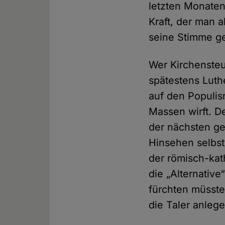
letzten Monaten 
Kraft, der man 
seine Stimme g
Wer Kirchensteue
spätestens Luthe
auf den Populis
Massen wirft. De
der nächsten ge
Hinsehen selbst
der römisch-kat
die „Alternativ
fürchten müsste
die Taler anlege