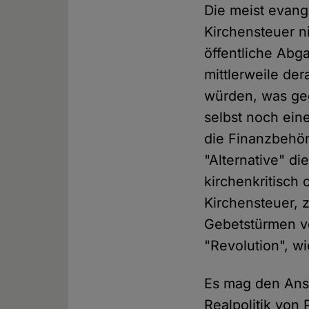
Die meist evang
Kirchensteuer ni
öffentliche Abg
mittlerweile der
würden, was geg
selbst noch ein
die Finanzbehör
"Alternative" di
kirchenkritisch 
Kirchensteuer,
Gebetstürmen vo
"Revolution", wi
Es mag den Ansc
Realpolitik von 