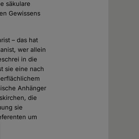
ne säkulare
uten Gewissens
rist – das hat
nist, wer allein
schrei in die
st sie eine nach
berflächlichem
ssische Anhänger
skirchen, die
mung sie
referenten um