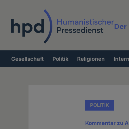
Direkt
zum
Inhalt
Der 
Vollt
Gesellschaft
Politik
Religionen
Inter
Hauptnavigation
POLITIK
Kommentar zu A