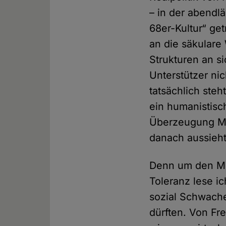
– in der abendlä
68er-Kultur“ ge
an die säkulare
Strukturen an si
Unterstützer nic
tatsächlich ste
ein humanistisch
Überzeugung Mens
danach aussieht
Denn um den Me
Toleranz lese i
sozial Schwache
dürften. Von Fr