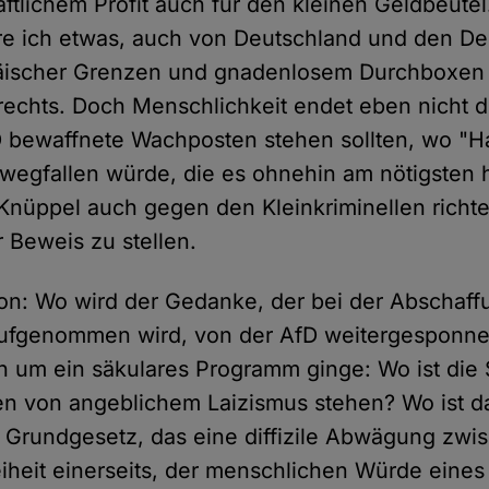
aftlichem Profit auch für den kleinen Geldbeutel
hre ich etwas, auch von Deutschland und den D
äischer Grenzen und gnadenlosem Durchboxen
rechts. Doch Menschlichkeit endet eben nicht d
 bewaffnete Wachposten stehen sollten, wo "Ha
le wegfallen würde, die es ohnehin am nötigsten
Knüppel auch gegen den Kleinkriminellen richte
r Beweis zu stellen.
n: Wo wird der Gedanke, der bei der Abschaff
aufgenommen wird, von der AfD weitergesponn
ich um ein säkulares Programm ginge: Wo ist die
en von angeblichem Laizismus stehen? Wo ist 
 Grundgesetz, das eine diffizile Abwägung zwi
eiheit einerseits, der menschlichen Würde eine