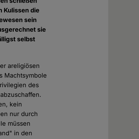
zen schießen
n Kulissen die
gewesen sein
ausgerechnet sie
lligst selbst
er areligiösen
als Machtsymbole
rivilegien des
 abzuschaffen.
en, kein
zen nur durch
alle müssen
and" in den