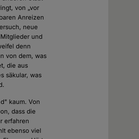
ingt, von „vor
nbaren Anreizen
Versuch, neue
 Mitglieder und
weifel denn
ben von dem, was
t, die aus
es säkular, was
d.
nd" kaum. Von
on, dass die
r erfahren
hlt ebenso viel