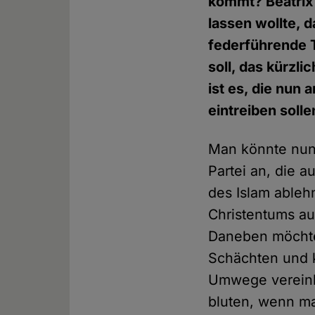
kommt? Beatrix 
lassen wollte, d
federführende 
soll, das kürzl
ist es, die nun 
eintreiben solle
Man könnte nun 
Partei an, die 
des Islam ablehn
Christentums au
Daneben möchte
Schächten und k
Umwege vereinba
bluten, wenn ma