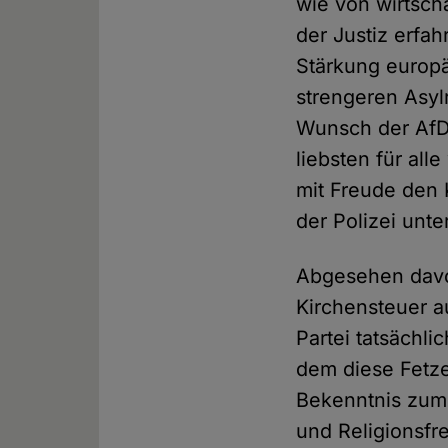
wie von wirtsch
der Justiz erfa
Stärkung europ
strengeren Asyl
Wunsch der AfD
liebsten für al
mit Freude den 
der Polizei unte
Abgesehen davo
Kirchensteuer 
Partei tatsächl
dem diese Fetz
Bekenntnis zum
und Religionsfr