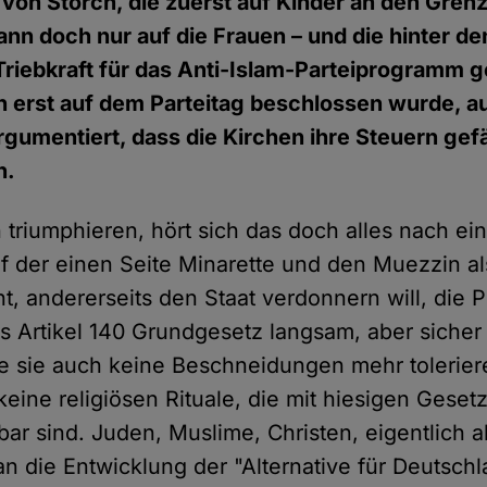
von Storch, die zuerst auf Kinder an den Gren
ann doch nur auf die Frauen – und die hinter de
Triebkraft für das Anti-Islam-Parteiprogramm 
ich erst auf dem Parteitag beschlossen wurde, 
argumentiert, dass die Kirchen ihre Steuern gefä
n.
triumphieren, hört sich das doch alles nach ein
auf der einen Seite Minarette und den Muezzin 
t, andererseits den Staat verdonnern will, die P
s Artikel 140 Grundgesetz langsam, aber sicher
 sie auch keine Beschneidungen mehr tolerier
eine religiösen Rituale, die mit hiesigen Geset
r sind. Juden, Muslime, Christen, eigentlich 
n die Entwicklung der "Alternative für Deutschl