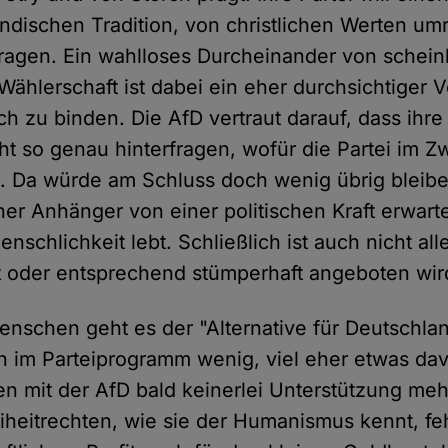
ndischen Tradition, von christlichen Werten umr
tragen. Ein wahlloses Durcheinander von schei
 Wählerschaft ist dabei ein eher durchsichtiger 
ch zu binden. Die AfD vertraut darauf, dass ihre
ht so genau hinterfragen, wofür die Partei im Z
ht. Da würde am Schluss doch wenig übrig blei
er Anhänger von einer politischen Kraft erwarte
chlichkeit lebt. Schließlich ist auch nicht all
 oder entsprechend stümperhaft angeboten wir
nschen geht es der "Alternative für Deutschla
ch im Parteiprogramm wenig, viel eher etwas dav
n mit der AfD bald keinerlei Unterstützung meh
eiheitrechten, wie sie der Humanismus kennt, fe