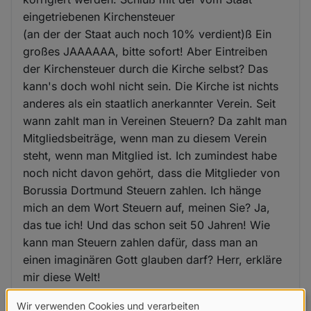
eingetriebenen Kirchensteuer
(an der der Staat auch noch 10% verdient)ß Ein
großes JAAAAAA, bitte sofort! Aber Eintreiben
der Kirchensteuer durch die Kirche selbst? Das
kann's doch wohl nicht sein. Die Kirche ist nichts
anderes als ein staatlich anerkannter Verein. Seit
wann zahlt man in Vereinen Steuern? Da zahlt man
Mitgliedsbeiträge, wenn man zu diesem Verein
steht, wenn man Mitglied ist. Ich zumindest habe
noch nicht davon gehört, dass die Mitglieder von
Borussia Dortmund Steuern zahlen. Ich hänge
mich an dem Wort Steuern auf, meinen Sie? Ja,
das tue ich! Und das schon seit 50 Jahren! Wie
kann man Steuern zahlen dafür, dass man an
einen imaginären Gott glauben darf? Herr, erkläre
mir diese Welt!
Wir verwenden Cookies und verarbeiten