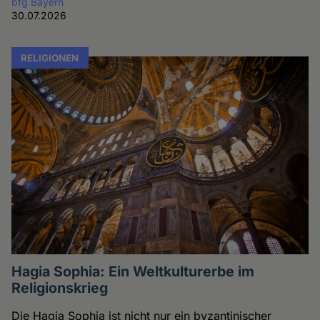
bfg Bayern
30.07.2026
RELIGIONEN
Hagia Sophia: Ein Weltkulturerbe im
Religionskrieg
Die Hagia Sophia ist nicht nur ein byzantinischer