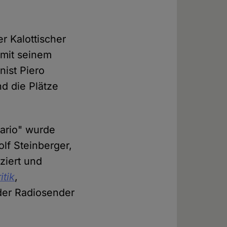
r Kalottischer
 mit seinem
nist Piero
d die Plätze
Mario" wurde
lf Steinberger,
ziert und
itik
,
er Radiosender