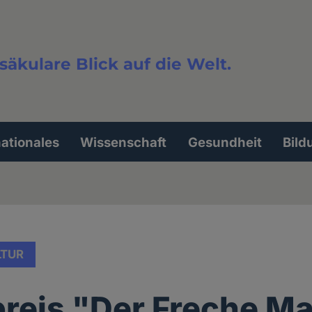
säkulare Blick auf die Welt.
extsuche
nationales
Wissenschaft
Gesundheit
Bild
LTUR
reis "Der Freche Ma