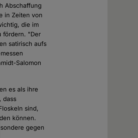
ch Abschaffung
e in Zeiten von
ichtig, die im
 fördern. "Der
en satirisch aufs
gemessen
chmidt-Salomon
n es als ihre
, dass
Floskeln sind,
rden können.
besondere gegen