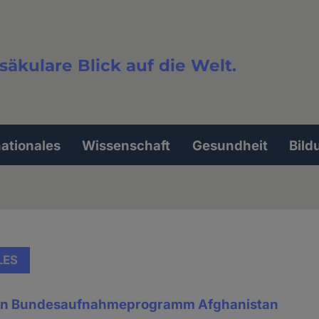
säkulare Blick auf die Welt.
extsuche
nationales
Wissenschaft
Gesundheit
Bild
LES
en Bundesaufnahmeprogramm Afghanistan