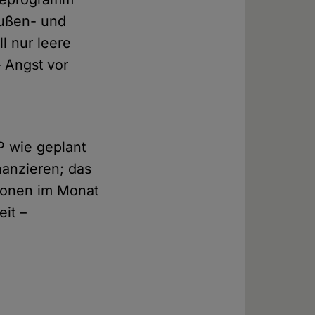
Außen- und
l nur leere
– Angst vor
e
P wie geplant
nanzieren; das
rsonen im Monat
it –