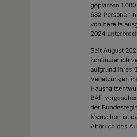
geplanten 1.000
682 Personen n
von bereits ausg
2024 unterbroc
Seit August 2021
kontinuierlich 
aufgrund ihres 
Verletzungen ih
Haushaltsentwur
BAP vorgesehen.
der Bundesregie
Menschen ist da
Abbruch des Au