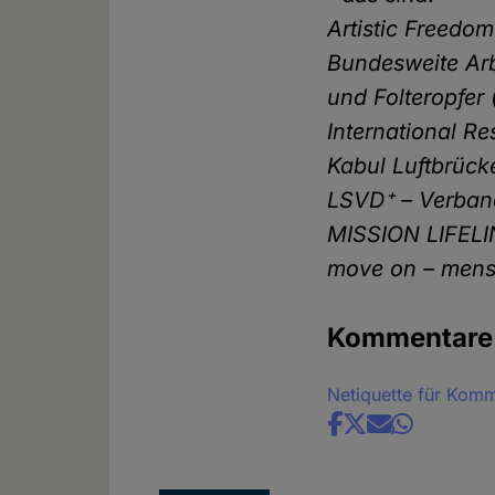
Artistic Freedom
Bundesweite Arb
und Folteropfer 
International R
Kabul Luftbrüc
LSVD⁺ – Verband
MISSION LIFELI
move on – mens
Kommentare
Netiquette für Kom
Share
news