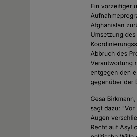
Ein vorzeitiger
Aufnahmeprogra
Afghanistan zurü
Umsetzung des 
Koordinierungss
Abbruch des Pr
Verantwortung n
entgegen den e
gegenüber der 
Gesa Birkmann, 
sagt dazu: "Vor
Augen verschli
Recht auf Asyl 
politische Will