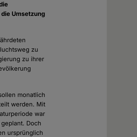
die
, die Umsetzung
fährdeten
fluchtsweg zu
ierung zu ihrer
evölkerung
ollen monatlich
eilt werden. Mit
laturperiode war
 geplant. Doch
en ursprünglich