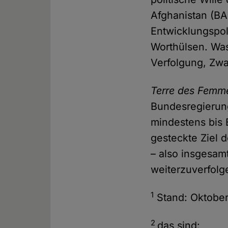
Afghanistan (BA
Entwicklungspoli
Worthülsen. Was 
Verfolgung, Zw
Terre des Femm
Bundesregierung
mindestens bis 
gesteckte Ziel 
– also insgesam
weiterzuverfol
1
Stand: Oktobe
2
das sind: