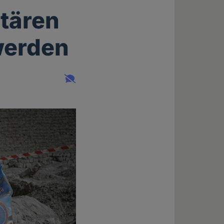
tären
werden