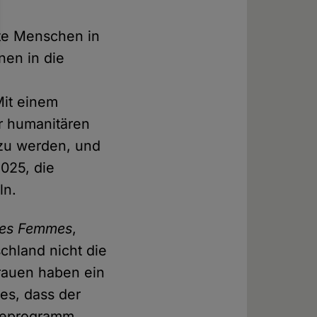
te Menschen in
nen in die
Mit einem
r humanitären
 zu werden, und
025, die
ln.
des Femmes
,
chland nicht die
rauen haben ein
es, dass der
hmeprogramm