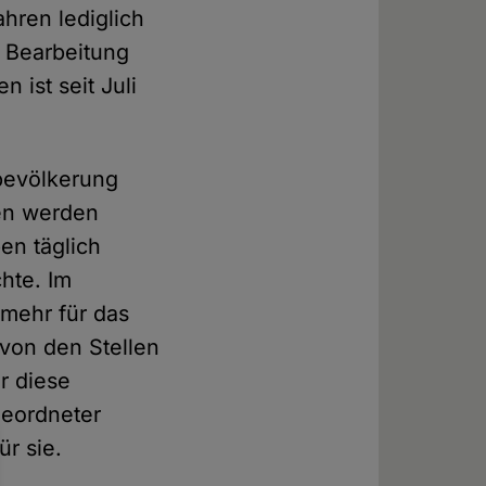
hren lediglich
e Bearbeitung
 ist seit Juli
lbevölkerung
hen werden
en täglich
hte. Im
 mehr für das
 von den Stellen
r diese
geordneter
r sie.