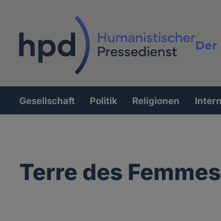
Direkt
zum
Inhalt
Der 
Vollt
Gesellschaft
Politik
Religionen
Inter
Hauptnavigation
Terre des Femmes