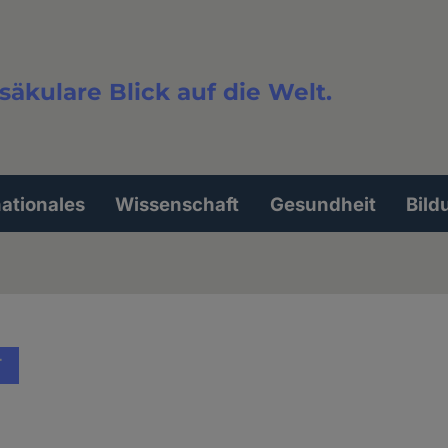
säkulare Blick auf die Welt.
extsuche
nationales
Wissenschaft
Gesundheit
Bild
T