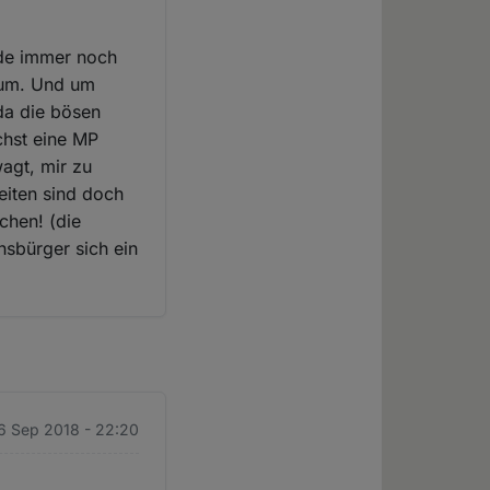
Erde immer noch
erum. Und um
da die bösen
chst eine MP
wagt, mir zu
heiten sind doch
chen! (die
hsbürger sich ein
6 Sep 2018 - 22:20