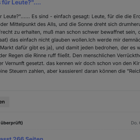
für Leute?"....
 Leute?"...... Es sind - einfach gesagt: Leute, für die die 
, der Mittelpunkt des Alls, und die Sonne dreht sich drumh
frecht zu erhalten, muß man schon schwer bewaffnet sein, 
aat) das einfach nicht glauben wollen.Ich werde mir demnä
Markt dafür gibt es ja), und damit jeden bedrohen, der es 
 der Regen die Rinne ruff fließt. Den menschlichen Verrückt
r Vernunft gesetzt. das kennen wir doch schon von den Kir
ine Steuern zahlen, aber kassieren! daran können die "Reic
!
en
 überprüft)
Do. 
asst 266 Seiten