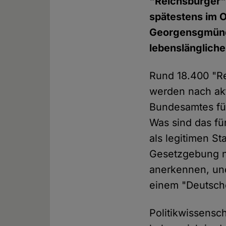
"Reichsbürger"
spätestens im O
Georgensgmünd 
lebenslängliche
Rund 18.400 "Re
werden nach ak
Bundesamtes fü
Was sind das fü
als legitimen S
Gesetzgebung n
anerkennen, und
einem "Deutsch
Politikwissensc