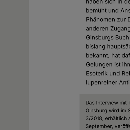
haben sich in d
bemüht und An
Phänomen zur Di
anderen Zugang
Ginsburgs Buch 
bislang hauptsä
bekannt, hat da
Gelungen ist ih
Esoterik und Reb
lupenreiner An
Das Interview mit 
Ginsburg wird im 
3/2018, erhältlich 
September, veröffe