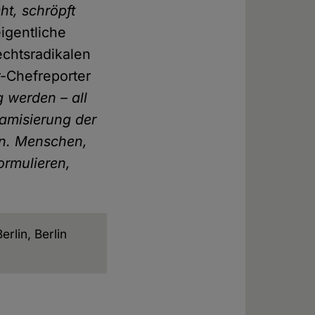
ht, schröpft
igentliche
chtsradikalen
r-Chefreporter
g werden – all
lamisierung der
en. Menschen,
ormulieren,
erlin, Berlin