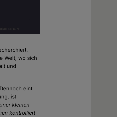
echerchiert.
e Welt, wo sich
eit und
 Dennoch eint
ng, ist
einer kleinen
en kontrolliert