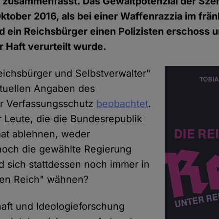
 zusammenfasst. Das Gewaltpotenzial der Szen
ktober 2016, als bei einer Waffenrazzia im frä
ein Reichsbürger einen Polizisten erschoss u
r Haft verurteilt wurde.
ichsbürger und Selbstverwalter"
tuellen Angaben des
r Verfassungsschutz
beobachtet
.
r Leute, die die Bundesrepublik
taat ablehnen, weder
och die gewählte Regierung
 sich stattdessen noch immer in
en Reich" wähnen?
haft und Ideologieforschung