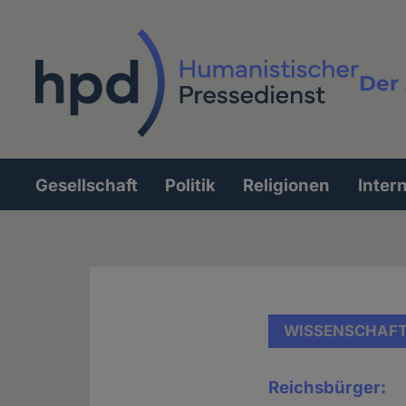
Direkt
zum
Inhalt
Der 
Vollt
Gesellschaft
Politik
Religionen
Inter
Hauptnavigation
WISSENSCHAF
Reichsbürger: