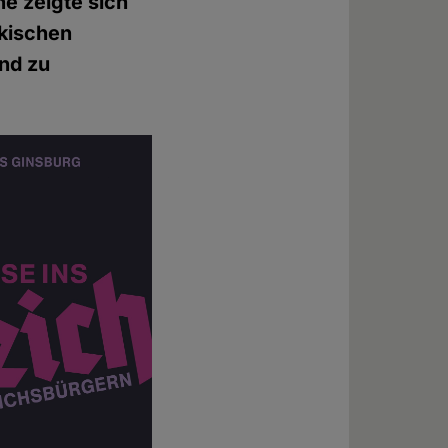
e zeigte sich
nkischen
nd zu