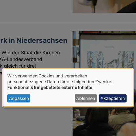
erk in Niedersachsen
Wie der Staat die Kirchen
IBKA-Landesverband
gleich für drei
en.
Wir verwenden Cookies und verarbeiten
Verwendung
personenbezogene Daten für die folgenden Zwecke:
Funktional & Eingebettete externe Inhalte
.
von
personenbezogenen
Anpassen
Ablehnen
Akzeptieren
Daten
und
Cookies