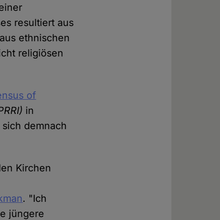
einer
s resultiert aus
 aus ethnischen
icht religiösen
Census of
(PRRI)
in
en sich demnach
den Kirchen
ckman
. "Ich
le jüngere