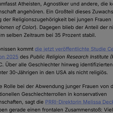
umfasst Atheisten, Agnostiker und andere, die k
chaft angehören. Ein Großteil dieses Zuwachse
der Religionszugehörigkeit bei jungen Frauen
omen of Color
). Dagegen blieb der Anteil der n
m selben Zeitraum bei 35 Prozent stabil.
bnissen kommt
die jetzt veröffentlichte Studie 
ion 2025
des
Public Religion Research Institute 
C. Über alle Geschlechter hinweg identifiziert
ter 30-Jährigen in den USA als nicht religiös.
e Rolle bei der Abwendung junger Frauen von 
itionellen Geschlechterrollen in konservativen
schaften, sagt die
PRRI-Direktorin Melissa De
eben gerade einen frontalen Zusammenstoß: Vie