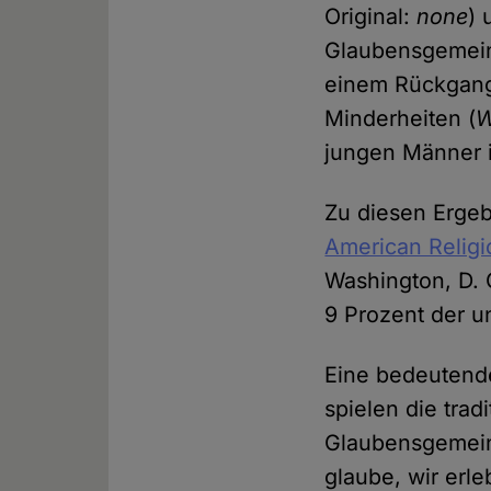
Original:
none
) 
Glaubensgemeins
einem Rückgang 
Minderheiten (
W
jungen Männer i
Zu diesen Erge
American Relig
Washington, D. 
9 Prozent der un
Eine bedeutend
spielen die trad
Glaubensgemein
glaube, wir erl