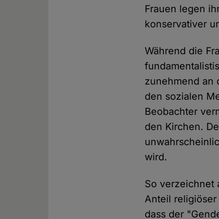
Frauen legen ih
konservativer un
Während die Fra
fundamentalist
zunehmend an di
den sozialen Me
Beobachter ver
den Kirchen. De
unwahrscheinlic
wird.
So verzeichnet
Anteil religiös
dass der "Gende