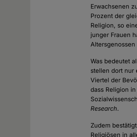
Erwachsenen zu
Prozent der gle
Religion, so ei
junger Frauen h
Altersgenossen 
Was bedeutet al
stellen dort nur
Viertel der Bev
dass Religion i
Sozialwissensch
Research
.
Zudem bestätig
Religiösen in al