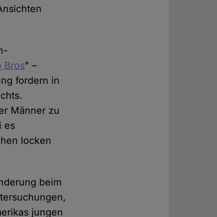
 Ansichten
h-
 Bros
" –
ng fordern in
chts.
ger Männer zu
i es
chen locken
änderung beim
Untersuchungen,
merikas jungen