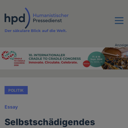
Direkt
zum
Inhalt
Menu
Der säkulare Blick auf die Welt.
Anzeige
Advertising
vor
Inhalt
POLITIK
Essay
Selbstschädigendes