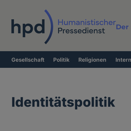
Direkt
zum
Inhalt
Der 
Vollt
Gesellschaft
Politik
Religionen
Inter
Hauptnavigation
Identitätspolitik