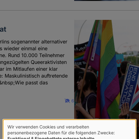
at
rlins sogenannter alternativer
s wieder einmal eine
ine. Rund 10.000 Teilnehmer
ungezügelten Queeraktivisten
r im Mitlaufen einer klar
: Maskulinistisch auftretende
.&nbsp;Wie passt das
6
Wir verwenden Cookies und verarbeiten
Verwendung
personenbezogene Daten für die folgenden Zwecke:
Funktional & Eingebettete externe Inhalte
.