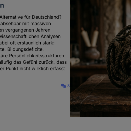
en
ternative für Deutschland?
 absehbar mit massiven
den vergangenen Jahren
 wissenschaftlichen Analysen
ei oft erstaunlich stark:
e, Bildungsdefizite,
re Persönlichkeitsstrukturen.
häufig das Gefühl zurück, dass
r Punkt nicht wirklich erfasst
8