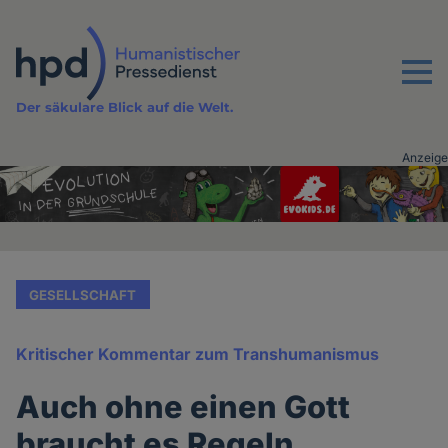
Direkt
zum
Inhalt
Menu
Der säkulare Blick auf die Welt.
Anzeige
Advertising
vor
Inhalt
GESELLSCHAFT
Kritischer Kommentar zum Transhumanismus
Auch ohne einen Gott
braucht es Regeln