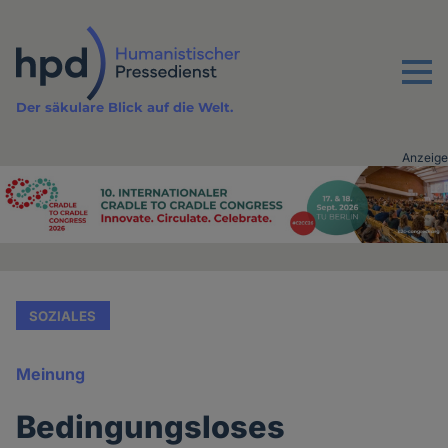
Direkt
zum
Inhalt
Menu
Der säkulare Blick auf die Welt.
Anzeige
Advertising
vor
Inhalt
SOZIALES
Meinung
Bedingungsloses