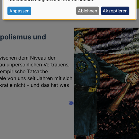
von
personenbezogenen
Anpassen
Ablehnen
Akzeptieren
Daten
und
opolismus und
Cookies
wischen dem Niveau der
au unpersönlichen Vertrauens,
 empirische Tatsache
ele von uns seit Jahren mit sich
ratie nicht – und das hat was