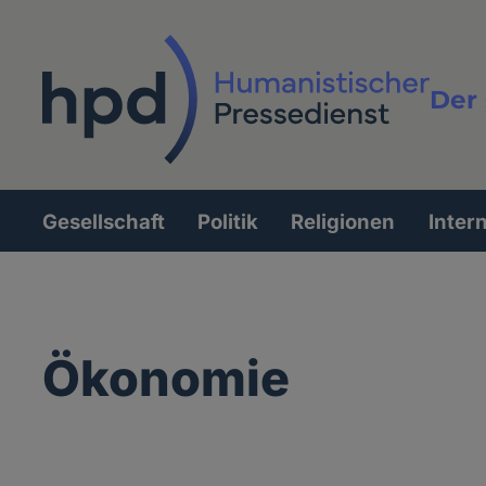
Direkt
zum
Inhalt
Der 
Vollt
Gesellschaft
Politik
Religionen
Inter
Hauptnavigation
Ökonomie