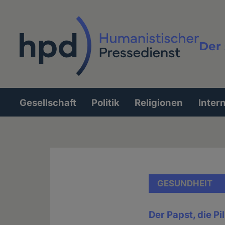
Direkt
zum
Inhalt
Der 
Vollt
Gesellschaft
Politik
Religionen
Inter
Hauptnavigation
GESUNDHEIT
Der Papst, die Pi