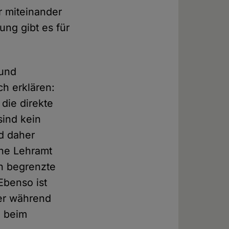
r miteinander
ng gibt es für
 und
ch erklären:
die direkte
ind kein
d daher
che Lehramt
ch begrenzte
Ebenso ist
der während
n beim