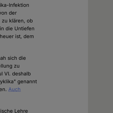
ka-Infektion
von der
 zu klären, ob
 in die Untiefen
heuer ist, dem
ah sich die
ellung zu
l VI. deshalb
yklika" genannt
fen.
Auch
lische Lehre