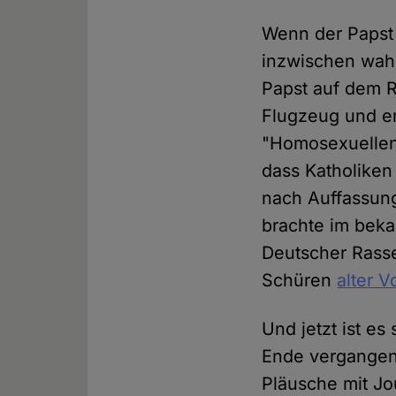
Wenn der Papst 
inzwischen wahr
Papst auf dem R
Flugzeug und er
"Homosexuellen-
dass Katholiken
nach Auffassung
brachte im beka
Deutscher Rasse
Schüren
alter 
Und jetzt ist e
Ende vergangene
Pläusche mit Jou