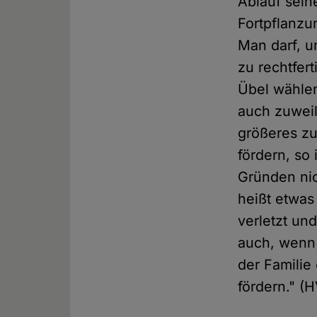
Ablauf sein
Fortpflanzun
Man darf, u
zu rechtfer
Übel wählen
auch zuweile
größeres zu
fördern, so
Gründen nic
heißt etwas
verletzt un
auch, wenn 
der Familie
fördern." (H