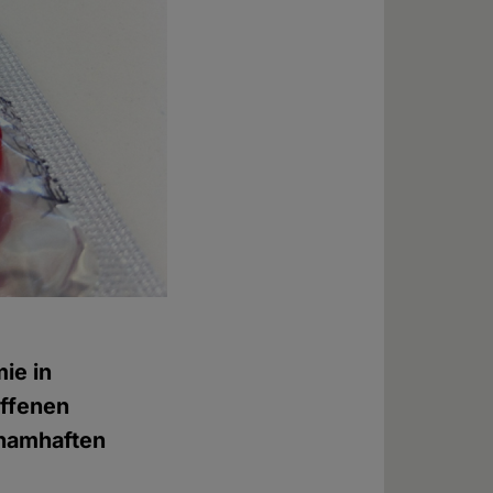
ie in
offenen
 namhaften