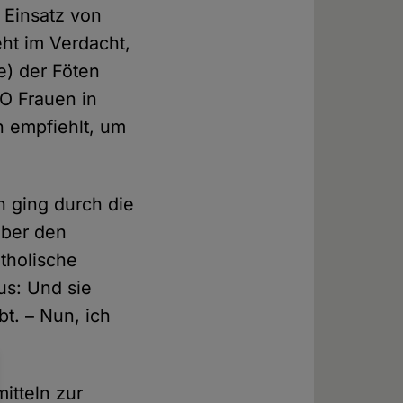
 Einsatz von
ht im Verdacht,
) der Föten
O Frauen in
n empfiehlt, um
n ging durch die
ber den
tholische
us: Und sie
t. – Nun, ich
itteln zur