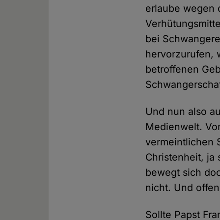
erlaube wegen d
Verhütungsmitte
bei Schwangere
hervorzurufen,
betroffenen Geb
Schwangerschaf
Und nun also au
Medienwelt. Vo
vermeintlichen 
Christenheit, j
bewegt sich doc
nicht. Und offe
Sollte Papst Fr