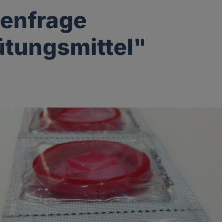
enfrage
tungsmittel"
g