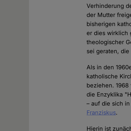
Verhinderung de
der Mutter frei
bisherigen kath
er dies wirklich
theologischer 
sei geraten, di
Als in den 1960
katholische Kir
beziehen. 1968 
die Enzyklika "
– auf die sich i
Franziskus
.
Hierin ist zunäc