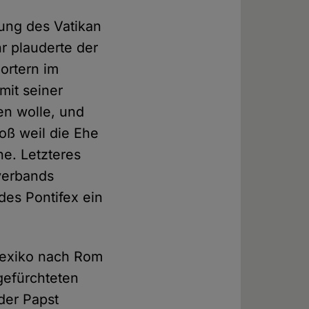
lung des Vatikan
r plauderte der
ortern im
mit seiner
en wolle, und
oß weil die Ehe
ne. Letzteres
verbands
des Pontifex ein
 Mexiko nach Rom
gefürchteten
 der Papst