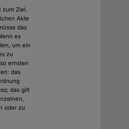
l zum Ziel.
lichen Akte
 müsse das
 Wenn es
lden, um ein
es zu
 so ernsten
len: das
 Ordnung
s; das gilt
inzelnen,
n oder zu