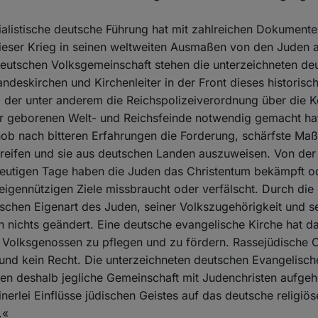
ialistische deutsche Führung hat mit zahlreichen Dokumente
eser Krieg in seinen weltweiten Ausmaßen von den Juden an
deutschen Volksgemeinschaft stehen die unterzeichneten de
ndeskirchen und Kirchenleiter in der Front dieses historisc
der unter anderem die Reichspolizeiverordnung über die 
er geborenen Welt- und Reichsfeinde notwendig gemacht ha
rhob nach bitteren Erfahrungen die Forderung, schärfste M
greifen und sie aus deutschen Landen auszuweisen. Von de
 heutigen Tage haben die Juden das Christentum bekämpft o
 eigennützigen Ziele missbraucht oder verfälscht. Durch die 
ischen Eigenart des Juden, seiner Volkszugehörigkeit und 
n nichts geändert. Eine deutsche evangelische Kirche hat da
 Volksgenossen zu pflegen und zu fördern. Rassejüdische C
und kein Recht. Die unterzeichneten deutschen Evangelisc
ben deshalb jegliche Gemeinschaft mit Judenchristen aufgeh
nerlei Einflüsse jüdischen Geistes auf das deutsche religiös
.«