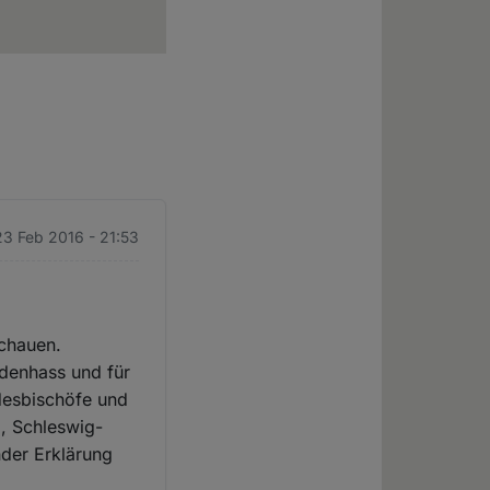
23 Feb 2016 - 21:53
schauen.
mdenhass und für
desbischöfe und
, Schleswig-
nder Erklärung