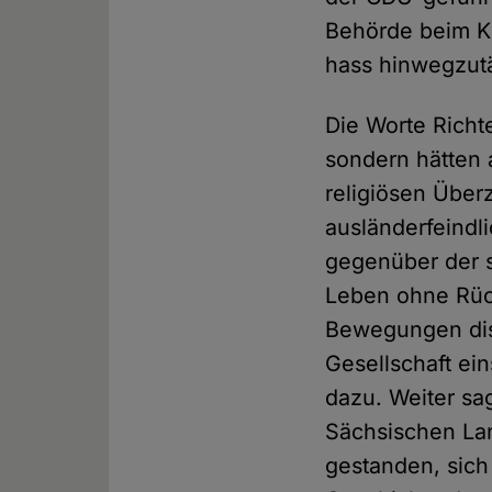
Behörde beim K
hass hinwegzutä
Die Worte Richte
sondern hätten 
religiösen Über
ausländerfeindl
gegenüber der s
Leben ohne Rück
Bewegungen dist
Gesellschaft ei
dazu. Weiter sa
Sächsischen Lan
gestanden, sich