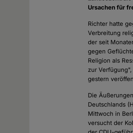
Ursachen für fr
Richter hatte g
Verbreitung rel
der seit Monate
gegen Geflüchte
Religion als Re
zur Verfügung",
gestern veröffen
Die Äußerungen
Deutschlands (H
Mittwoch in Berl
versucht der Ko
der CDU-geführ