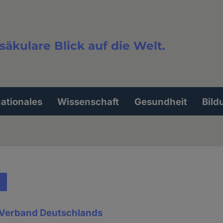
säkulare Blick auf die Welt.
extsuche
nationales
Wissenschaft
Gesundheit
Bild
 Verband Deutschlands