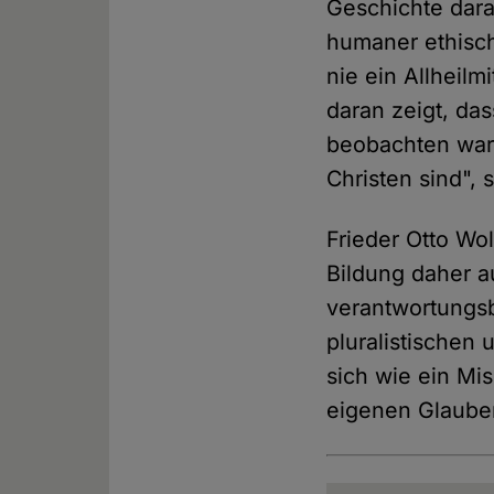
Geschichte dara
humaner ethisch
nie ein Allheil
daran zeigt, da
beobachten war
Christen sind",
Frieder Otto Wol
Bildung daher a
verantwortungsb
pluralistischen
sich wie ein Mi
eigenen Glauben