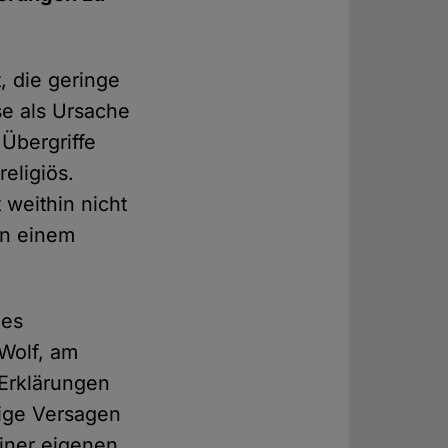
, die geringe
se als Ursache
Übergriffe
eligiös.
 weithin nicht
in einem
des
 Wolf, am
 Erklärungen
rige Versagen
iner eigenen