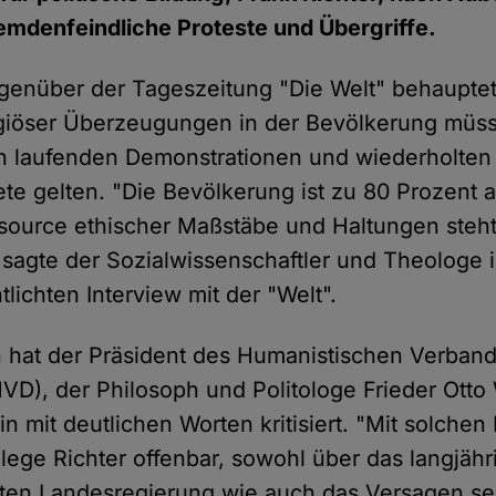
emdenfeindliche Proteste und Übergriffe.
egenüber der Tageszeitung "Die Welt" behauptet
igiöser Überzeugungen in der Bevölkerung müs
n laufenden Demonstrationen und wiederholten 
te gelten. "Die Bevölkerung ist zu 80 Prozent ar
ssource ethischer Maßstäbe und Haltungen steht
 sagte der Sozialwissenschaftler und Theologe 
tlichten Interview mit der "Welt".
 hat der Präsident des Humanistischen Verban
VD), der Philosoph und Politologe Frieder Otto
in mit deutlichen Worten kritisiert. "Mit solchen
llege Richter offenbar, sowohl über das langjäh
ten Landesregierung wie auch das Versagen se