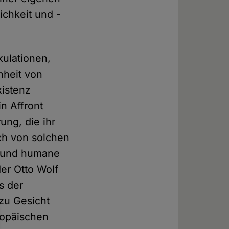
chkeit und -
kulationen,
nheit von
xistenz
n Affront
ng, die ihr
ich von solchen
e und humane
er Otto Wolf
s der
 zu Gesicht
ropäischen