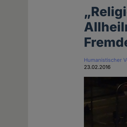
„Relig
Allhei
Fremd
Humanistischer 
23.02.2016