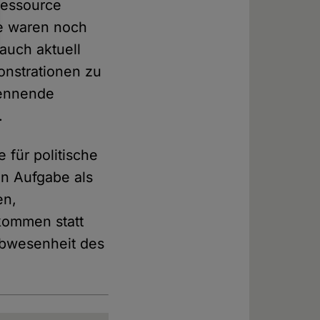
Ressource
be waren noch
auch aktuell
onstrationen zu
kennende
.
 für politische
en Aufgabe als
en,
kommen statt
 Abwesenheit des