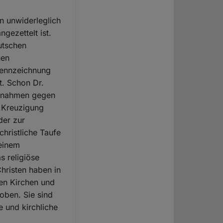
n unwiderleglich
gezettelt ist.
utschen
hen
Kennzeichnung
t. Schon Dr.
aßnahmen gegen
r Kreuzigung
der zur
christliche Taufe
seinem
s religiöse
hristen haben in
hen Kirchen und
oben. Sie sind
e und kirchliche