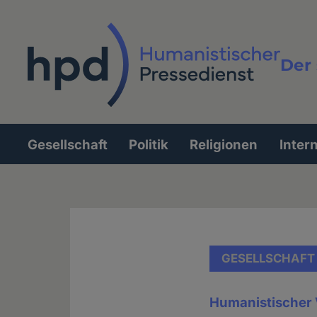
Direkt
zum
Inhalt
Der 
Vollt
Gesellschaft
Politik
Religionen
Inter
Hauptnavigation
GESELLSCHAFT
Humanistischer