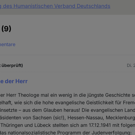
ng des Humanistischen Verband Deutschlands
e
(9)
mentare
 überprüft)
Di. 
te der Herr
e der Herr Theologe mal ein wenig in die jüngste Geschichte 
lhaft, wie sich die hohe evangelische Geistlichkeit für Fre
einsetzte – aus dem Glauben heraus! Die evangelischen Lan
äsidenten von Sachsen (sic!), Hessen-Nassau, Mecklenburg
, Thüringen und Lübeck stellten sich am 17.12.1941 mit folge
 das nationalsozialistische Programm der Judenverfolgung: