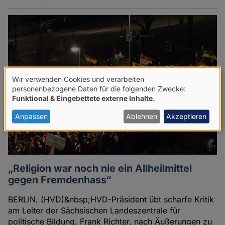
Wir verwenden Cookies und verarbeiten
Verwendung
personenbezogene Daten für die folgenden Zwecke:
Funktional & Eingebettete externe Inhalte
.
von
personenbezogenen
Anpassen
Ablehnen
Akzeptieren
Daten
und
Cookies
„Religion war noch nie ein Allheilmittel
gegen Fremdenhass“
BERLIN. (HVD)&nbsp;HVD-Präsident übt scharfe Kritik
am Leiter der Sächsischen Landeszentrale für
politische Bildung, Frank Richter, nach Äußerungen zu