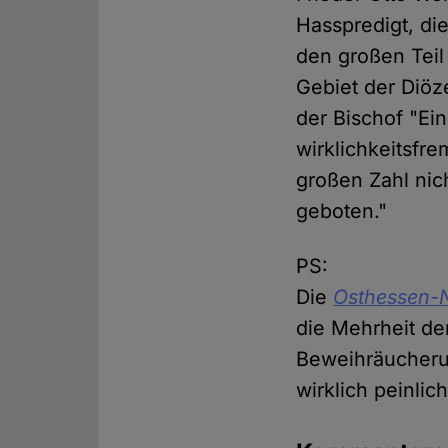
Hasspredigt, di
den großen Teil
Gebiet der Diöz
der Bischof "Ei
wirklichkeitsfr
großen Zahl nic
geboten."
PS:
Die
Osthessen-
die Mehrheit de
Beweihräucherun
wirklich peinli