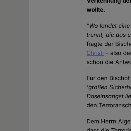
Verkennung der 
wollte.
"Wo landet eine
trennt, die das 
fragte der Bisc
Christi
– also de
schon die Antwo
Für den Bischo
'großen Sicherhe
Daseinsangst li
den Terroransch
Dem Herrn Alger
dass die Terror