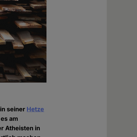
in seiner
Hetze
r es am
 Atheisten in