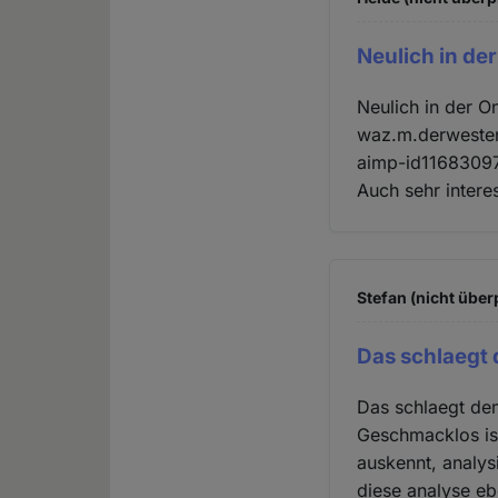
Neulich in de
Neulich in der O
waz.m.derwesten
aimp-id11683097
Auch sehr interes
Stefan (nicht über
Das schlaegt 
Das schlaegt dem
Geschmacklos ist
auskennt, analy
diese analyse eb