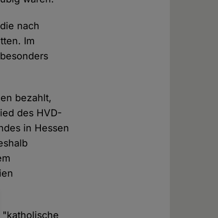
 die nach
tten. Im
 besonders
en bezahlt,
glied des HVD-
ndes in Hessen
eshalb
dem
ien
 "katholische