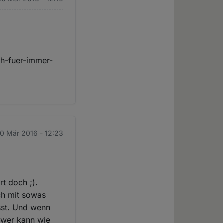
ch-fuer-immer-
30 Mär 2016 - 12:23
t doch ;).
ch mit sowas
sst. Und wenn
t wer kann wie