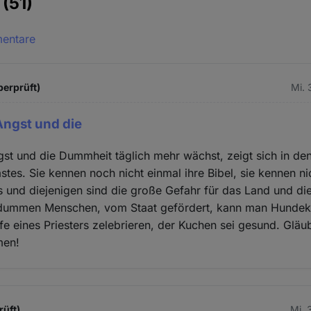
e
(51)
mentare
berprüft)
Mi. 
Angst und die
st und die Dummheit täglich mehr wächst, zeigt sich in d
astes. Sie kennen noch nicht einmal ihre Bibel, sie kennen n
s und diejenigen sind die große Gefahr für das Land und di
dummen Menschen, vom Staat gefördert, kann man Hundek
lfe eines Priesters zelebrieren, der Kuchen sei gesund. Gläu
men!
rüft)
Mi. 