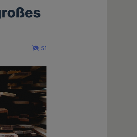
großes
51