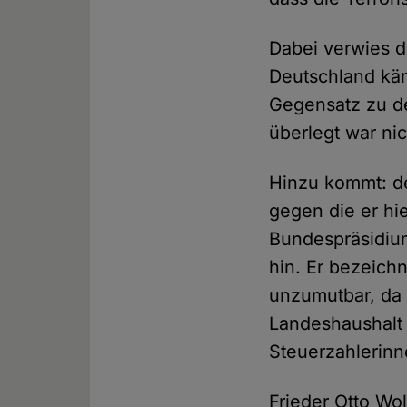
Dabei verwies de
Deutschland käm
Gegensatz zu d
überlegt war nic
Hinzu kommt: d
gegen die er hi
Bundespräsidiu
hin. Er bezeich
unzumutbar, da
Landeshaushalt 
Steuerzahlerinn
Frieder Otto Wo