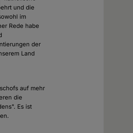
behrt und die
sowohl im
iner Rede habe
d
ntierungen der
unserem Land
schofs auf mehr
eren die
ens". Es ist
ben.