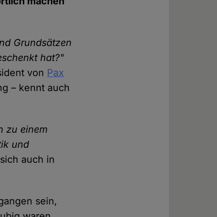
ortlich machen
 und Grundsätzen
geschenkt hat?"
äsident von
Pax
ng – kennt auch
n zu einem
tik und
sich auch in
gangen sein,
äubig waren.