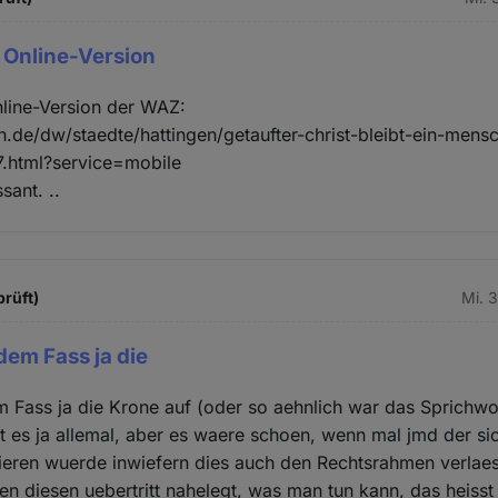
r Online-Version
nline-Version der WAZ:
.de/dw/staedte/hattingen/getaufter-christ-bleibt-ein-mens
.html?service=mobile
sant. ..
prüft)
Mi. 
dem Fass ja die
 Fass ja die Krone auf (oder so aehnlich war das Sprichwor
 es ja allemal, aber es waere schoen, wenn mal jmd der si
sieren wuerde inwiefern dies auch den Rechtsrahmen verlae
en diesen uebertritt nahelegt, was man tun kann, das heiss