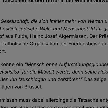
Tatsachen für den Terror in der Welt verantw
 Gesellschaft, die sich immer mehr von Werten
christlich-jüdische Welt- und Menschenbild ihr 
hof aus Fulda, Heinz Josef Algermissen. Der Pr
r katholische Organisation der Friedensbewegu
rt.
f könne ein
"Mensch ohne Auferstehungsglaube
itsrisiko' für die Mitwelt werde, denn seine Hek
eßen ihn 'zuschlagen und zerstören'."
Das zeige 
lägen von Brüssel.
missen muss dabei allerdings die Tatsache ent
isten von Brüssel das ganze Gegenteil von ungl