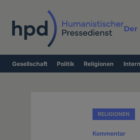
Direkt
zum
Inhalt
Der 
Vollt
Gesellschaft
Politik
Religionen
Inter
Hauptnavigation
RELIGIONEN
Kommentar