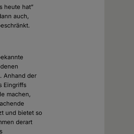
s heute hat”
 dann auch,
beschränkt.
 bekannte
n denen
n. Anhand der
 Eingriffs
ele machen,
nfachende
t und bietet so
ommen derart
s