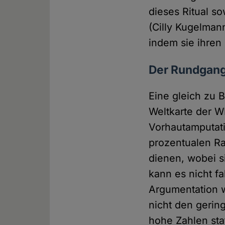
dieses Ritual s
(Cilly Kugelman
indem sie ihren
Der Rundgan
Eine gleich zu 
Weltkarte der W
Vorhautamputati
prozentualen Rat
dienen, wobei s
kann es nicht f
Argumentation w
nicht den gerin
hohe Zahlen sta