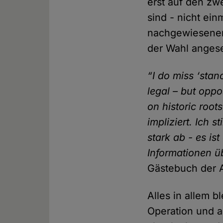
erst auf den zwe
sind - nicht ein
nachgewiesenen 
der Wahl angese
“I do miss ‘stan
legal – but oppo
on historic root
impliziert. Ich 
stark ab - es is
Informationen ü
Gästebuch der A
Alles in allem 
Operation und a