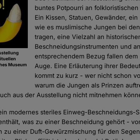
buntes Potpourri an folkloristisch
Ein Kissen, Statuen, Gewänder, ein
wie es muslimische Jungen bei den 
tragen, eine Vielzahl an historische
Beschneidungsinstrumenten und and
stellung
entsprechendem Bezug fallen dem 
ituellen
ches Museum
Auge. Eine Erläuterung ihrer Bede
kommt zu kurz - wer nicht schon vo
warum die Jungen als Prinzen auftr
uch aus der Ausstellung nicht mitnehmen könn
ein modernes steriles Einweg-Beschneidungs-S
 enthält, was zu einer Beschneidung gehört - v
in zu einer Duft-Gewürzmischung für den Sege