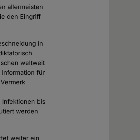
n allermeisten
e den Eingriff
beschneidung in
iktatorisch
nschen weltweit
Information für
n Vermerk
Infektionen bis
utiert werden
.
tet weiter ein