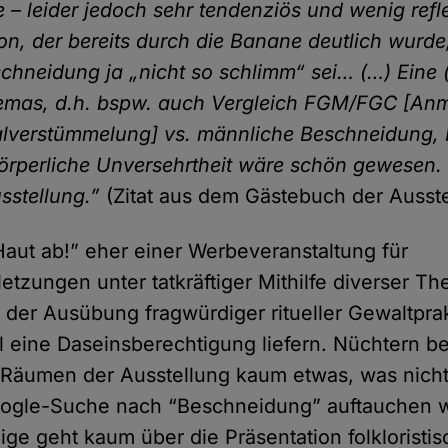
– leider jedoch sehr tendenziös und wenig refle
on, der bereits durch die Banane deutlich wurde
chneidung ja „nicht so schlimm“ sei… (…) Eine (s
emas, d.h. bspw. auch Vergleich FGM/FGC [Anm
alverstümmelung] vs. männliche Beschneidung, R
örperliche Unversehrtheit wäre schön gewesen. V
sstellung.”
(Zitat aus dem Gästebuch der Ausste
“Haut ab!” eher einer Werbeveranstaltung für
letzungen unter tatkräftiger Mithilfe diverser T
 der Ausübung fragwürdiger ritueller Gewaltpra
l eine Daseinsberechtigung liefern. Nüchtern be
 Räumen der Ausstellung kaum etwas, was nicht
oogle-Suche nach “Beschneidung” auftauchen w
ige geht kaum über die Präsentation folkloristi