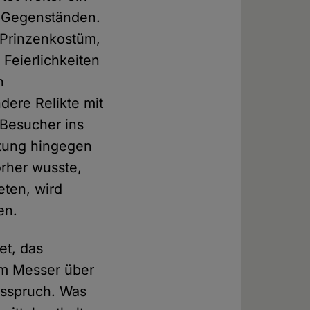
en Gegenständen.
 Prinzenkostüm,
Feierlichkeiten
n
ere Relikte mit
Besucher ins
utung hingegen
rher wusste,
eten, wird
en.
et, das
om Messer über
nsspruch. Was