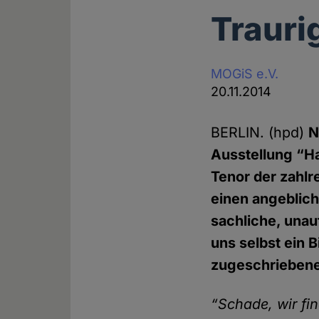
Trauri
MOGiS e.V.
20.11.2014
BERLIN. (hpd)
N
Ausstellung “Ha
Tenor der zahlr
einen angeblich
sachliche, unau
uns selbst ein 
zugeschriebene
“Schade, wir fi