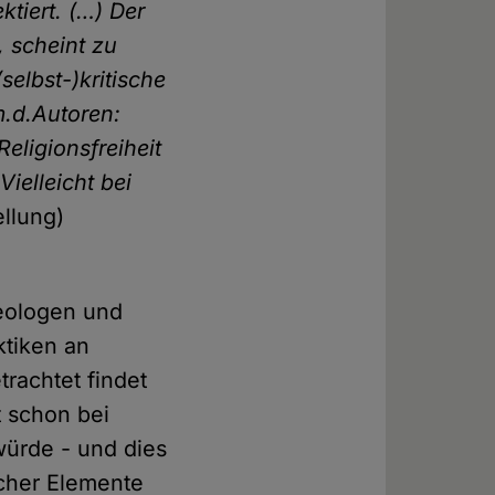
ktiert. (…) Der
, scheint zu
elbst-)kritische
.d.Autoren:
eligionsfreiheit
ielleicht bei
llung)
heologen und
ktiken an
trachtet findet
 schon bei
ürde - und dies
scher Elemente