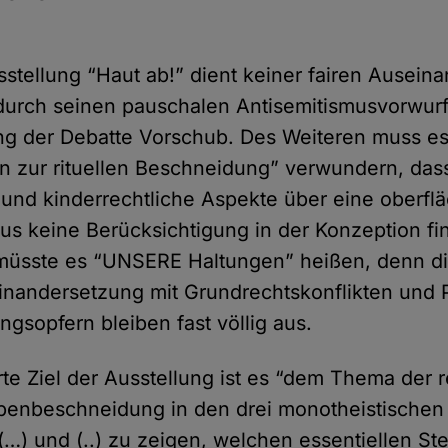
usstellung “Haut ab!” dient keiner fairen Ausein
 durch seinen pauschalen Antisemitismusvorwurf
ng der Debatte Vorschub. Des Weiteren muss es
en zur rituellen Beschneidung” verwundern, das
und kinderrechtliche Aspekte über eine oberflä
s keine Berücksichtigung in der Konzeption fi
müsste es “UNSERE Haltungen” heißen, denn di
einandersetzung mit Grundrechtskonflikten und 
gsopfern bleiben fast völlig aus.
rte Ziel der Ausstellung ist es “dem Thema der r
benbeschneidung in den drei monotheistischen
(…) und (..) zu zeigen, welchen essentiellen St