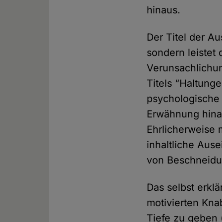
hinaus.
Der Titel der A
sondern leistet
Verunsachlichu
Titels “Haltung
psychologische 
Erwähnung hinau
Ehrlicherweise 
inhaltliche Aus
von Beschneidun
Das selbst erklä
motivierten Kna
Tiefe zu geben 