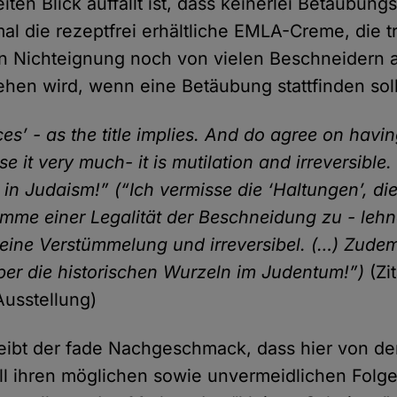
iten Blick auffällt ist, dass keinerlei Betäubung
mal die rezeptfrei erhältliche EMLA-Creme, die tr
Nichteignung noch von vielen Beschneidern al
hen wird, wenn eine Betäubung stattfinden soll
ces’ - as the title implies. And do agree on havi
se it very much- it is mutilation and irreversible
s in Judaism!” (“Ich vermisse die ‘Haltungen’, die
stimme einer Legalität der Beschneidung zu - leh
t eine Verstümmelung und irreversibel. (…) Zude
ber die historischen Wurzeln im Judentum!”)
(Zi
usstellung)
bleibt der fade Nachgeschmack, dass hier von de
ll ihren möglichen sowie unvermeidlichen Folg