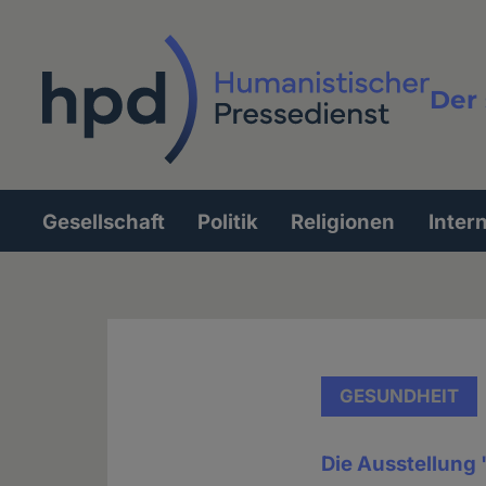
Direkt
zum
Inhalt
Der 
Vollt
Gesellschaft
Politik
Religionen
Inter
Hauptnavigation
GESUNDHEIT
Die Ausstellung 