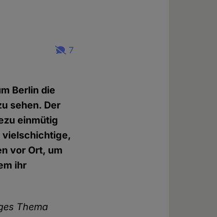
7
m Berlin die
zu sehen. Der
dezu einmütig
vielschichtige,
en vor Ort, um
em ihr
tiges Thema