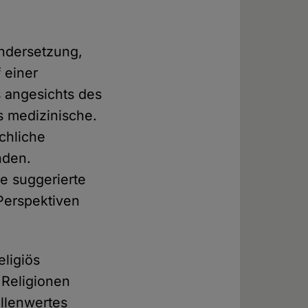
andersetzung,
 einer
 angesichts des
s medizinische.
chliche
nden.
e suggerierte
Perspektiven
eligiös
 Religionen
ellenwertes