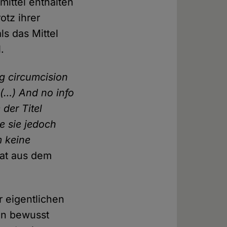
smittel enthalten
otz ihrer
s das Mittel
.
ng circumcision
. (…) And no info
 der Titel
ne sie jedoch
m keine
tat aus dem
r eigentlichen
en bewusst