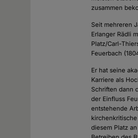
zusammen bekom
Seit mehreren J
Erlanger Rädli 
Platz/Carl-Thie
Feuerbach (1804
Er hat seine ak
Karriere als Ho
Schriften dann 
der Einfluss Fe
entstehende Ar
kirchenkritisch
diesem Platz an
Betreiben des B