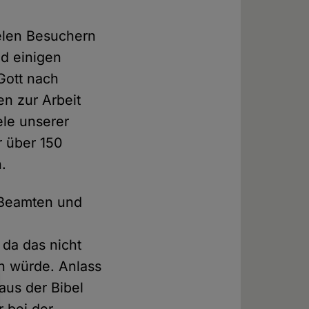
ielen Besuchern
nd einigen
Gott nach
en zur Arbeit
ele unserer
r über 150
.
 Beamten und
 da das nicht
en würde. Anlass
aus der Bibel