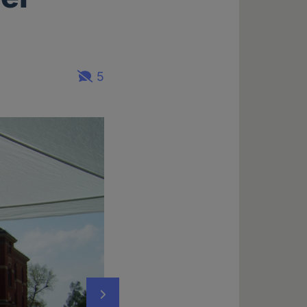
5
Nächstes