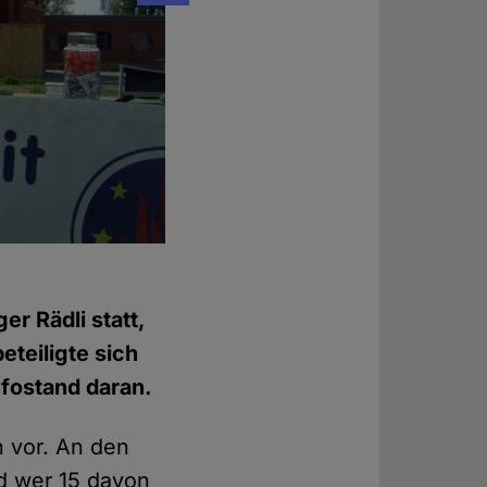
Die Aktivisten zusammen mit Erwin Schmid (
ger Rädli statt,
eteiligte sich
nfostand daran.
in vor. An den
d wer 15 davon