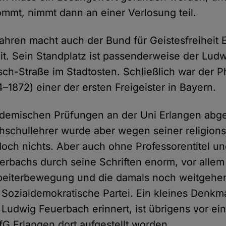
mt, nimmt dann an einer Verlosung teil.
ahren macht auch der Bund für Geistesfreiheit 
mit. Sein Standplatz ist passenderweise der Lu
rsch-Straße im Stadtosten. Schließlich war der 
–1872) einer der ersten Freigeister in Bayern.
ademischen Prüfungen an der Uni Erlangen abge
chschullehrer wurde aber wegen seiner religions
doch nichts. Aber auch ohne Professorentitel un
uerbachs durch seine Schriften enorm, vor allem
beiterbewegung und die damals noch weitgehe
e Sozialdemokratische Partei. Ein kleines Denkma
 Ludwig Feuerbach erinnert, ist übrigens vor ei
fG Erlangen dort aufgestellt worden