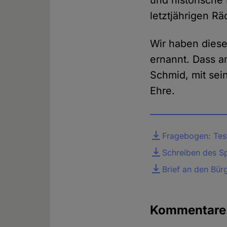
und historische
letztjährigen Rä
Wir haben dies
ernannt. Dass a
Schmid, mit sei
Ehre.
Datei
Fragebogen: Test
Schreiben des S
Brief an den Bür
Kommentar