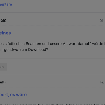
mentare
rüft)
Di.
 eines
nes städtischen Beamten und unsere Antwort darauf" würde 
den irgendwo zum Download?
en
üft)
Fr.
bert, es wäre