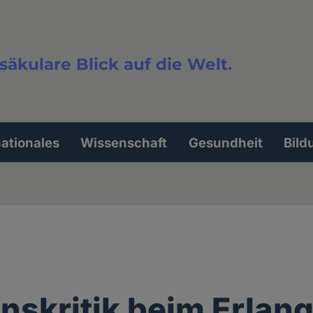
säkulare Blick auf die Welt.
extsuche
nationales
Wissenschaft
Gesundheit
Bild
onskritik beim Erlan