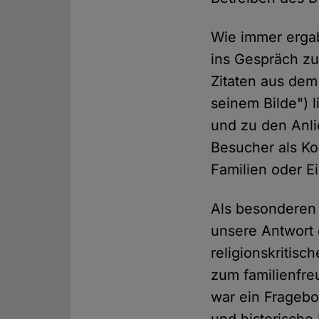
Wie immer ergab
ins Gespräch zu
Zitaten aus de
seinem Bilde") l
und zu den Anlie
Besucher als Ko
Familien oder E
Als besonderen 
unsere Antwort 
religionskritisc
zum familienfre
war ein Fragebo