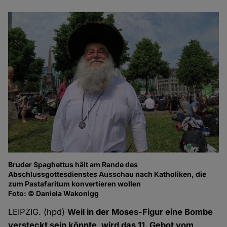
Bruder Spaghettus hält am Rande des
Ab
Abschlussgottesdienstes Ausschau nach Katholiken, die
au
zum Pastafaritum konvertieren wollen
Fo
Foto: © Daniela Wakonigg
LEIPZIG. (hpd)
Weil in der Moses-Figur eine Bombe
versteckt sein könnte, wird das 11. Gebot vom