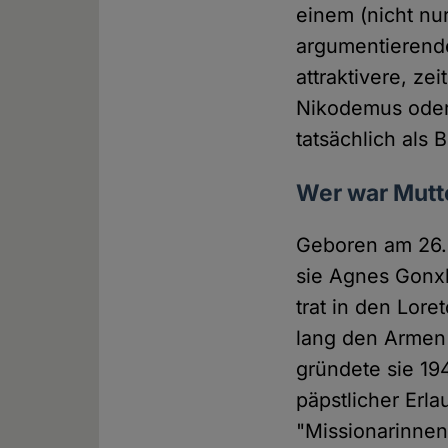
einem (nicht n
argumentierende
attraktivere, ze
Nikodemus oder 
tatsächlich als 
Wer war Mutt
Geboren am 26. 
sie Agnes Gonxh
trat in den Lor
lang den Armen 
gründete sie 194
päpstlicher Erla
"Missionarinne