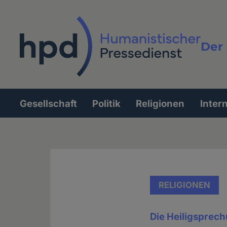
Direkt
zum
Inhalt
Der 
Vollt
Gesellschaft
Politik
Religionen
Inter
Hauptnavigation
RELIGIONEN
Die Heiligsprec