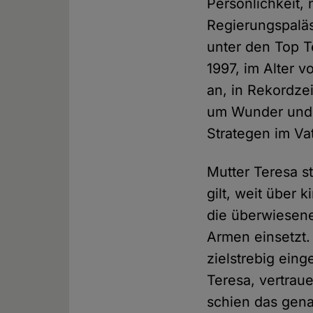
Persönlichkeit
Regierungspaläs
unter den Top T
1997, im Alter 
an, in Rekordzei
um Wunder und g
Strategen im Va
Mutter Teresa s
gilt, weit über 
die überwiesen
Armen einsetzt.
zielstrebig ein
Teresa, vertrau
schien das gen