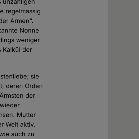
s unzähligen
ie regelmässig
 der Armen".
bekannte Nonne
rdings weniger
 Kalkül der
stenliebe; sie
eit, deren Orden
 Ärmsten der
 wieder
msen. Mutter
 Welt aktiv,
wie auch zu