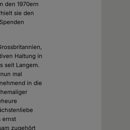
In den 1970ern
hielt sie den
e Spenden
Grossbritannien,
tiven Haltung in
es seit Langem.
 nun mal
zunehmend in die
ehemaliger
geheure
ächstenliebe
 ernst
sam zugehört