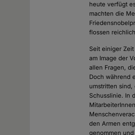
heute verfügt e
machten die Med
Friedensnobelpr
flossen reichlich
Seit einiger Zei
am Image der Vor
allen Fragen, d
Doch während es
umstritten sind
Schusslinie. In
MitarbeiterInne
Menschenveracht
den Armen entge
genommen und d