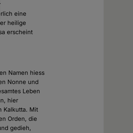
r
rlich eine
er heilige
sa erscheint
chen Namen hiess
hren Nonne und
 gesamtes Leben
n, hier
 Kalkutta. Mit
nen Orden, die
und gedieh,