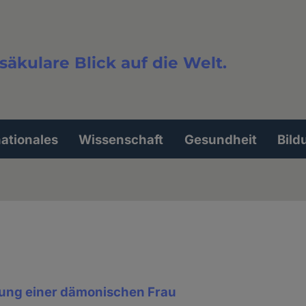
säkulare Blick auf die Welt.
extsuche
nationales
Wissenschaft
Gesundheit
Bild
hung einer dämonischen Frau