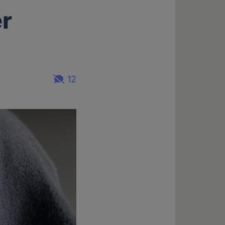
er
12