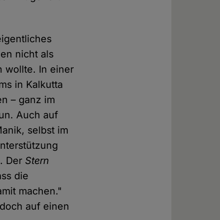
eigentliches
en nicht als
wollte. In einer
 in Kalkutta
en – ganz im
tun. Auch auf
anik, selbst im
nterstützung
t. Der
Stern
ass die
amit machen."
edoch auf einen