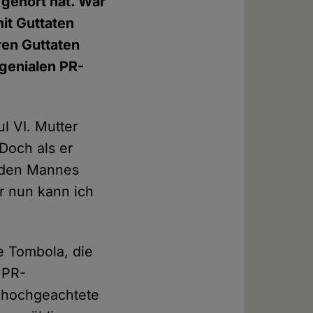
 gehört hat. War
mit Guttaten
ren Guttaten
 genialen PR-
l VI. Mutter
Doch als er
enden Mannes
er nun kann ich
e Tombola, die
 PR-
e hochgeachtete