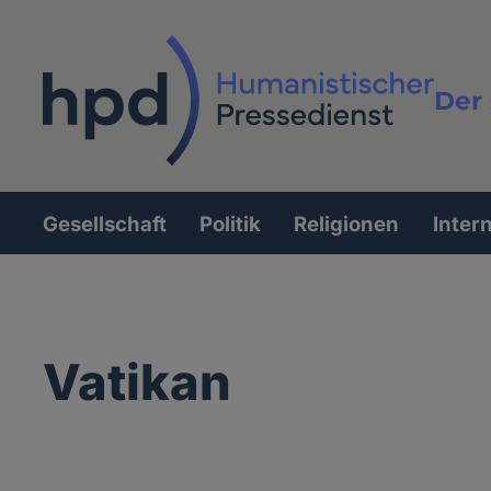
Direkt
zum
Inhalt
Der 
Vollt
Gesellschaft
Politik
Religionen
Inter
Hauptnavigation
Vatikan