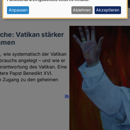
von
personenbezogenen
Anpassen
Ablehnen
Akzeptieren
Daten
und
che: Vatikan stärker
Cookies
ommen
 wie systematisch der Vatikan
brauchs angelegt – und wie er
Verantwortung des Vatikan. Eine
tere Papst Benedikt XVI.
en Zugang zu den geheimen