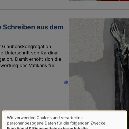
e Schreiben aus dem
er Glaubenskongregation
e Unterschrift von Kardinal
ation. Damit erhöht sich die
twortung des Vatikans für
Wir verwenden Cookies und verarbeiten
Verwendung
personenbezogene Daten für die folgenden Zwecke:
Funktional & Eingebettete externe Inhalte
.