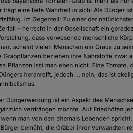
das bayerische Tomaten-Grab ist mehr als nur
 trägt eine tiefe Wahrheit in sich: Als Dünger i
ftsfähig. Im Gegenteil: Zu einer der natürlichst
erfall – herrscht in der Gesellschaft ein gerad
 Vorstellung, dass verwesende menschliche Körp
nen, scheint vielen Menschen ein Graus zu sei
e Grabpflanzen beziehen ihre Nährstoffe zwar 
se Pflanzen isst man eben nicht. Eine Tomate, d
Düngers heranreift, jedoch … nein, das ist ekel
annibalismus.
er Düngerwerdung ist ein Aspekt des Menschse
gänzlich verdrängen möchte. Auf Friedhöfen jede
, wenn man von den ehemals Lebenden spricht.
 Bürger bemüht, die Gräber ihrer Verwandten re