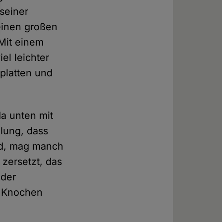
seiner
 einen großen
Mit einem
el leichter
platten und
a unten mit
lung, dass
rd, mag manch
zersetzt, das
eder
n Knochen