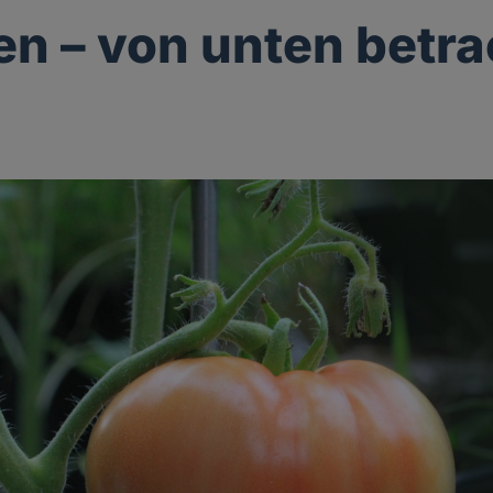
n – von unten betra
g