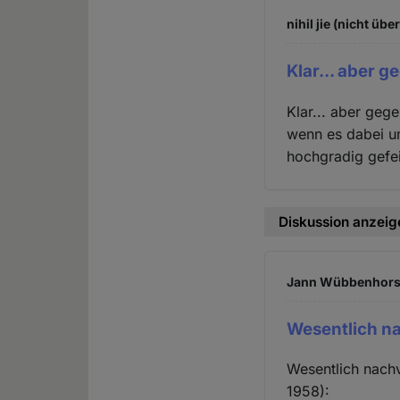
nihil jie (nicht übe
Klar... aber g
Klar... aber geg
wenn es dabei u
hochgradig gefei
Diskussion anzeig
Jann Wübbenhorst 
Wesentlich n
Wesentlich nach
1958):