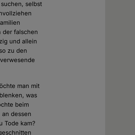
 suchen, selbst
chvollziehen
amilien
n der falschen
zig und allein
lso zu den
r verwesende
möchte man mit
blenken, was
öchte beim
, an dessen
zu Tode kam?
geschnitten