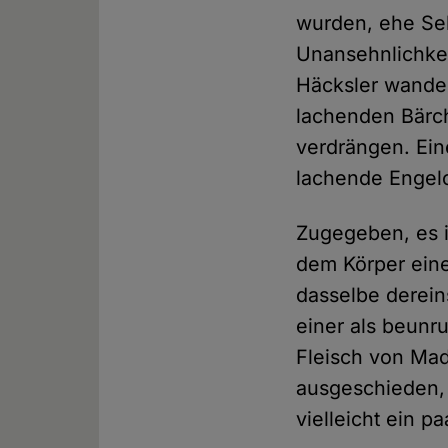
wurden, ehe Seh
Unansehnlichkei
Häcksler wander
lachenden Bärche
verdrängen. Ein
lachende Engel
Zugegeben, es i
dem Körper eine
dasselbe derei
einer als beunr
Fleisch von Ma
ausgeschieden,
vielleicht ein p