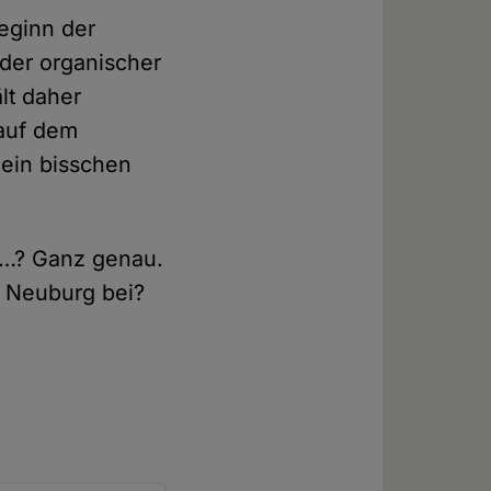
beginn der
der organischer
lt daher
 auf dem
 ein bisschen
 …? Ganz genau.
n Neuburg bei?