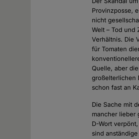
Der Skandal um 
Provinzposse, er
nicht gesellscha
Welt – Tod und Z
Verhältnis. Die
für Tomaten die
konventioneller
Quelle, aber die
großelterlichen 
schon fast an K
Die Sache mit d
mancher lieber 
D-Wort verpönt
sind anständige