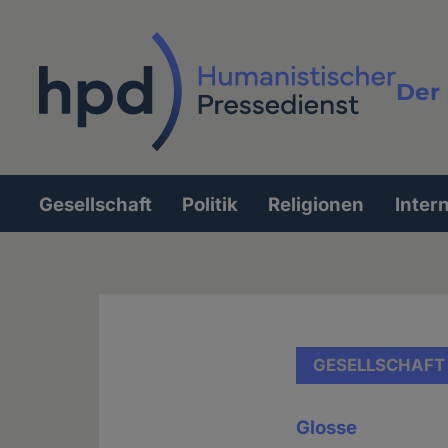
Direkt
zum
Inhalt
Der 
Vollt
Gesellschaft
Politik
Religionen
Inter
Hauptnavigation
GESELLSCHAFT
Glosse