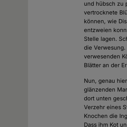
und hübsch zu p
vertrocknete Blü
können, wie Dis
entzweien konnt
Stelle lagen. Sc
die Verwesung. 
verwesenden Kör
Blätter an der 
Nun, genau hier
glänzenden Mar
dort unten gesc
Verzehr eines S
Knochen die In
Dass ihm Kot u