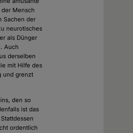
 eine amüsante
st der Mensch
en Sachen der
ezu neurotisches
er als Dünger
n. Auch
aus derselben
ie mit Hilfe des
ig und grenzt
ins, den so
nfalls ist das
 Stattdessen
cht ordentlich