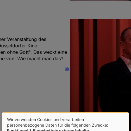
er Veranstaltung des
Düsseldorfer Kino
rben ohne Gott". Das weckt eine
nne von: Wie macht man das?
Wir verwenden Cookies und verarbeiten
Verwendung
personenbezogene Daten für die folgenden Zwecke:
Funktional & Eingebettete externe Inhalte
.