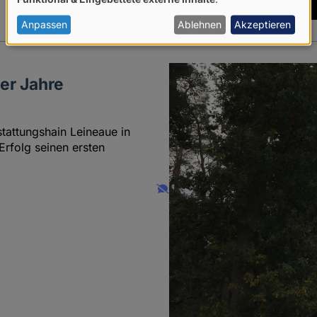
von
personenbezogenen
Anpassen
Ablehnen
Akzeptieren
Daten
und
er Jahre
Cookies
attungshain Leineaue in
rfolg seinen ersten