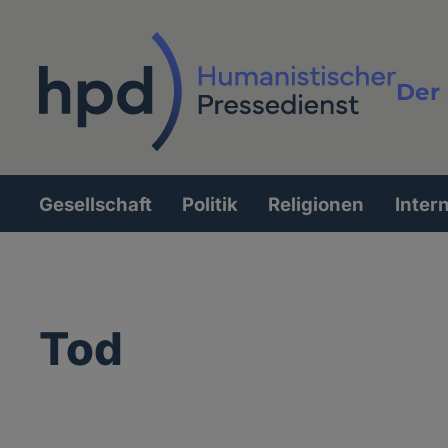
Direkt
zum
Inhalt
Der 
Vollt
Gesellschaft
Politik
Religionen
Inter
Hauptnavigation
Tod