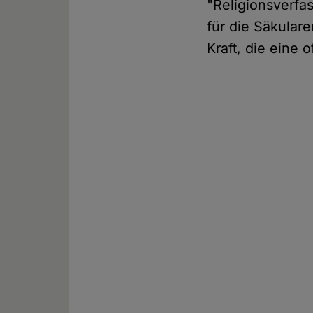
"Religionsverfa
für die Säkular
Kraft, die eine 