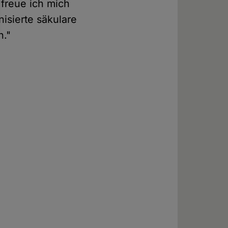
 freue ich mich
isierte säkulare
n."