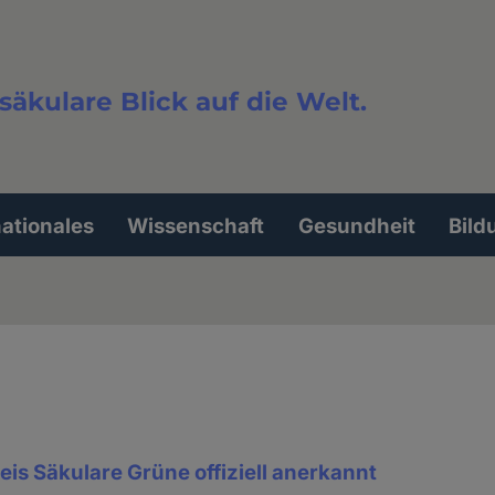
säkulare Blick auf die Welt.
extsuche
nationales
Wissenschaft
Gesundheit
Bild
is Säkulare Grüne offiziell anerkannt