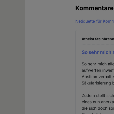
Kommentar
Netiquette für Kom
Atheist Steinbrenn
So sehr mich 
So sehr mich all
aufwerfen inwief
Abstimmverhalten
Säkularisierung b
Zudem stellt sic
eines nun anerk
die sich doch s