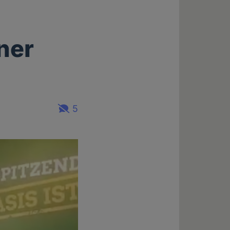
ner
5