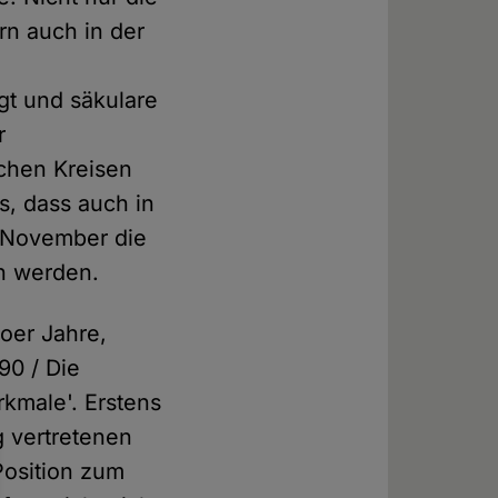
rn auch in der
gt und säkulare
r
schen Kreisen
, dass auch in
m November die
n werden.
8oer Jahre,
90 / Die
rkmale'. Erstens
g vertretenen
Position zum