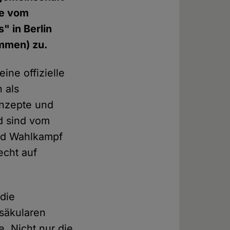
de vom
" in Berlin
immen) zu.
eine offizielle
 als
onzepte und
nd sind vom
und Wahlkampf
echt auf
die
 säkularen
e. Nicht nur die