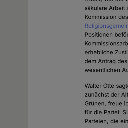
säkulare Arbeit
Kommission des
Religionsgemein
Positionen beför
Kommissionsarbe
erhebliche Zust
dem Antrag des
wesentlichen A
Walter Otte sa
zunächst der Alt
Grünen, freue i
für die Partei: 
Parteien, die e