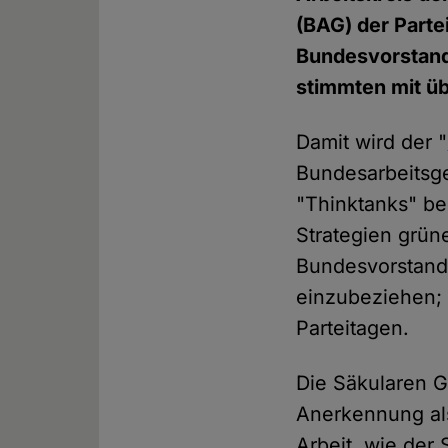
(BAG) der Part
Bundesvorstand 
stimmten mit üb
Damit wird der "
Bundesarbeitsge
"Thinktanks" be
Strategien grün
Bundesvorstand
einzubeziehen; 
Parteitagen.
Die Säkularen G
Anerkennung als
Arbeit, wie der 