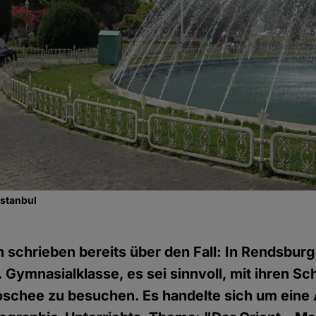
Istanbul
schrieben bereits über den Fall: In Rendsburg
. Gymnasialklasse, es sei sinnvoll, mit ihren Sc
schee zu besuchen. Es handelte sich um eine 