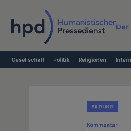
Direkt
zum
Inhalt
Der 
Vollt
Gesellschaft
Politik
Religionen
Inter
Hauptnavigation
BILDUNG
Kommentar