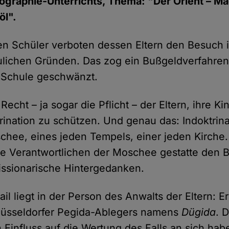
graphie-Unterrichts, Thema: "Der Orient – Ma
öl".
en Schüler verboten dessen Eltern den Besuch
lichen Gründen. Das zog ein Bußgeldverfahren
 Schule geschwänzt.
Recht – ja sogar die Pflicht – der Eltern, ihre Ki
trination zu schützen. Und genau das: Indoktrin
chee, eines jeden Tempels, einer jeden Kirche.
e Verantwortlichen der Moschee gestatte den 
ssionarische Hintergedanken.
ail liegt in der Person des Anwalts der Eltern: Er
 Düsseldorfer Pegida-Ablegers namens
Dügida
. 
n Einfluss auf die Wertung des Falls an sich ha