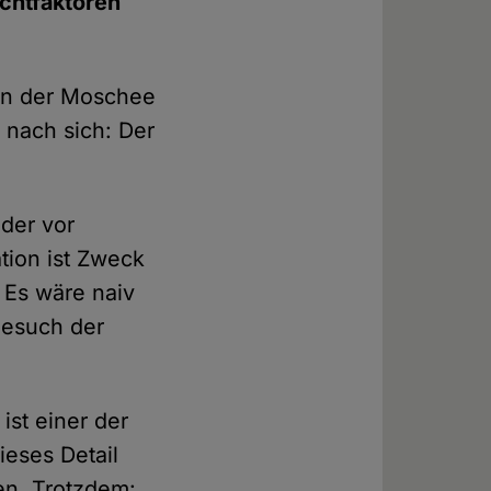
chtfaktoren
 in der Moschee
 nach sich: Der
nder vor
ation ist Zweck
 Es wäre naiv
Besuch der
 ist einer der
Dieses Detail
ben. Trotzdem: